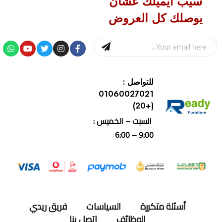
سيب ايميلك عشان
يوصلك كل العروض
للتواصل :
01060027021
(+20)
السبت – الخميس :
9:00 – 6:00
أسئلة متكررة
السياسات
فريق ريدي
الوظائف
اتصل بنا