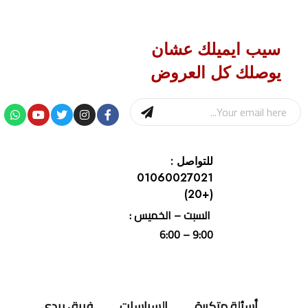
سيب ايميلك عشان
يوصلك كل العروض
للتواصل :
01060027021
(+20)
السبت – الخميس :
9:00 – 6:00
أسئلة متكررة
السياسات
فريق ريدي