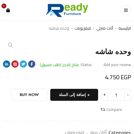
0
الرئيسية
›
أثاث منزلي
›
تليفزيونات
›
وحده شاشه
وحده شاشه
Add your review
Status:
متاح للحجز (طلب مسبق)
4.750
EGP
إضافة إلى السلة
BUY NOW
Compare
Categories:
أثاث منزلي
,
تليفزيونات