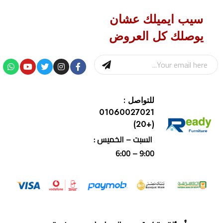
سيب ايميلك عشان
يوصلك كل العروض
للتواصل :
01060027021
(+20)
السبت – الخميس :
9:00 – 6:00