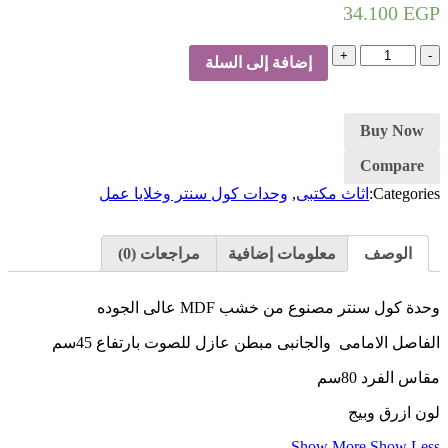
34.100
EGP
كمية
إضافة إلى السلة
وحدة
كول
سنتر-
ازرق
Buy Now
Compare
Categories:
اثاث مكتبى
,
وحدات كول سنتر وخلايا عمل
الوصف
معلومات إضافية
مراجعات (0)
وحدة كول سنتر مصنوع من خشب MDF عالى الجوده
الفاصل الامامى والجانبى مبطن عازل للصوت بارتفاع 45سم
مقاس الفرد 80سم
لون ازرق وبيج
Show More
Show Less