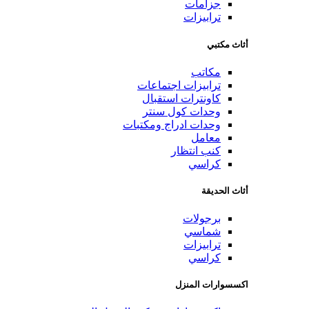
جزامات
ترابيزات
أثاث مكتبي
مكاتب
ترابيزات اجتماعات
كاونترات استقبال
وحدات كول سنتر
وحدات ادراج ومكتبات
معامل
كنب انتظار
كراسي
أثاث الحديقة
برجولات
شماسي
ترابيزات
كراسي
اكسسوارات المنزل