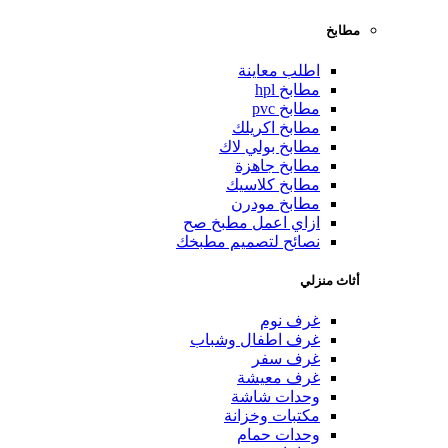
مطابخ
اطلب معاينة
مطابخ hpl
مطابخ pvc
مطابخ اكريلك
مطابخ بولي لاك
مطابخ جاهزة
مطابخ كلاسيك
مطابخ مودرن
ازاي اعمل مطبخ صح
نصائح لتصميم مطبخك
أثاث منزلي
غرف نوم
غرف اطفال وشباب
غرف سفر
غرف معيشة
وحدات شاشة
مكتبات وخزانة
وحدات حمام