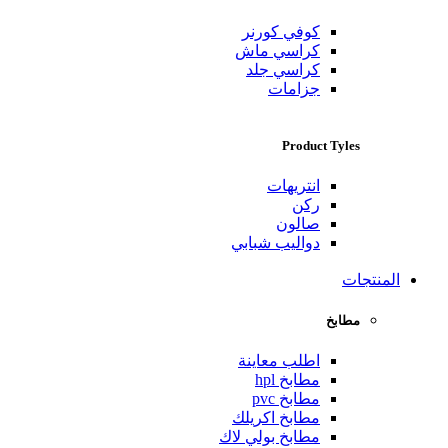
كوفي كورنر
كراسي ماش
كراسي جلد
جزامات
Product Tyles
انتريهات
ركن
صالون
دواليب شبابي
المنتجات
مطابخ
اطلب معاينة
مطابخ hpl
مطابخ pvc
مطابخ اكريلك
مطابخ بولي لاك