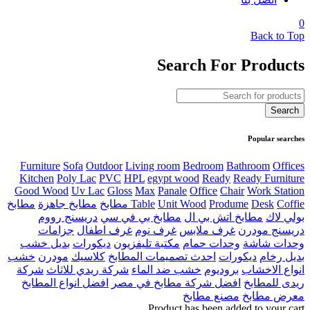
0
Back to Top
Search For Products
Popular searches
Furniture
Sofa
Outdoor
Living room
Bedroom
Bathroom
Offices
Kitchen
Poly Lac
PVC
HPL
egypt wood
Ready
Ready Furniture
Good Wood
Uv Lac
Gloss
Max
Panale
Office
Chair
Work Station
Coffie مطابخ
Desk
Produme
Unit Wood
Table
مطابخ جاهزة
مطابخ
بولي لاك
مطابخ اتش بي ال
مطابخ بي في سي
دريسنج رووم
دريسنج مودرن
غرف ملابس
غرف نوم
غرف اطفال
جزامات
وحدات شاشة
وحدات حمام
مكتبة تليفزيون
ديكورات
بديل خشب
بديل رخام
ديكورات
احدث تصميمات المطابخ
كلاسيك
مودرن
خشب
انواع الاخشاب
بروديوم
خشب ضد الماء
شركة ريدي للاثاث
شركة
ريدى للمطابخ
افضل شركة مطابخ في مصر
افضل انواع المطابخ
معرض مطابخ
مصنع مطابخ
Product has been added to your cart