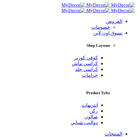
العروض
خصومات
تسوق اون لاين
Shop Layouts
كوفي كورنر
كراسي ماش
كراسي جلد
جزامات
Product Tyles
انتريهات
ركن
صالون
دواليب شبابي
المنتجات