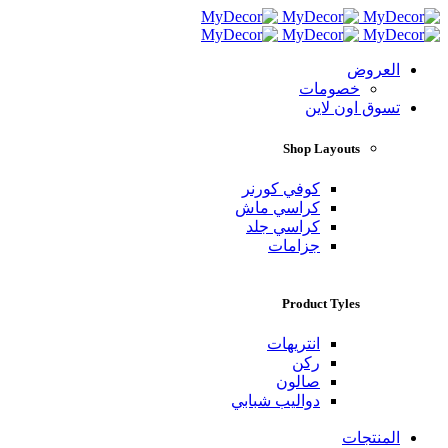
العروض
خصومات
تسوق اون لاين
Shop Layouts
كوفي كورنر
كراسي ماش
كراسي جلد
جزامات
Product Tyles
انتريهات
ركن
صالون
دواليب شبابي
المنتجات