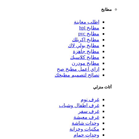
مطابخ
اطلب معاينة
مطابخ hpl
مطابخ pvc
مطابخ اكريلك
مطابخ بولي لاك
مطابخ جاهزة
مطابخ كلاسيك
مطابخ مودرن
ازاي اعمل مطبخ صح
نصائح لتصميم مطبخك
أثاث منزلي
غرف نوم
غرف اطفال وشباب
غرف سفر
غرف معيشة
وحدات شاشة
مكتبات وخزانة
وحدات حمام