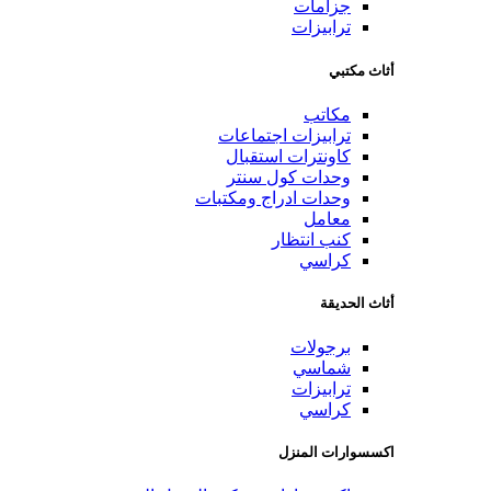
جزامات
ترابيزات
أثاث مكتبي
مكاتب
ترابيزات اجتماعات
كاونترات استقبال
وحدات كول سنتر
وحدات ادراج ومكتبات
معامل
كنب انتظار
كراسي
أثاث الحديقة
برجولات
شماسي
ترابيزات
كراسي
اكسسوارات المنزل