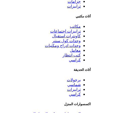
جزامات
ترابيزات
أثاث مكتبي
مكاتب
ترابيزات اجتماعات
كاونترات استقبال
وحدات كول سنتر
وحدات ادراج ومكتبات
معامل
كنب انتظار
كراسي
أثاث الحديقة
برجولات
شماسي
ترابيزات
كراسي
اكسسوارات المنزل