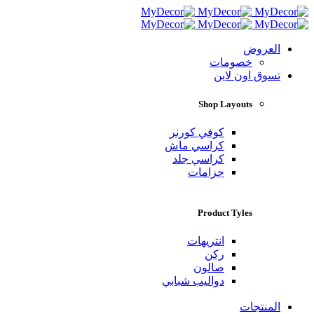
العروض
خصومات
تسوق اون لاين
Shop Layouts
كوفي كورنر
كراسي ماش
كراسي جلد
جزامات
Product Tyles
انتريهات
ركن
صالون
دواليب شبابي
المنتجات