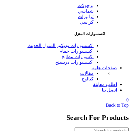
برجولات
شماسي
ترابيزات
كراسي
اكسسوارات المنزل
اكسسوارات وديكور المنزل الحديث
اكسسوارات حمام
اكسوارات مطابخ
اكسسوارات دريسنج
صفحات هامة
مقالات
كتالوج
اطلب معاينة
اتصل بنا
0
Back to Top
Search For Products