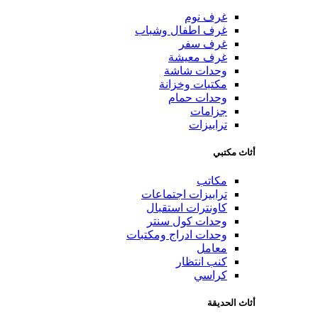
غرف نوم
غرف اطفال وشباب
غرف سفر
غرف معيشة
وحدات شاشة
مكتبات وخزانة
وحدات حمام
جزامات
ترابيزات
أثاث مكتبي
مكاتب
ترابيزات اجتماعات
كاونترات استقبال
وحدات كول سنتر
وحدات ادراج ومكتبات
معامل
كنب انتظار
كراسي
أثاث الحديقة