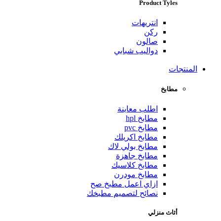
Product Tyles
انتريهات
ركن
صالون
دواليب شبابي
المنتجات
مطابخ
اطلب معاينة
مطابخ hpl
مطابخ pvc
مطابخ اكريلك
مطابخ بولي لاك
مطابخ جاهزة
مطابخ كلاسيك
مطابخ مودرن
ازاي اعمل مطبخ صح
نصائح لتصميم مطبخك
أثاث منزلي