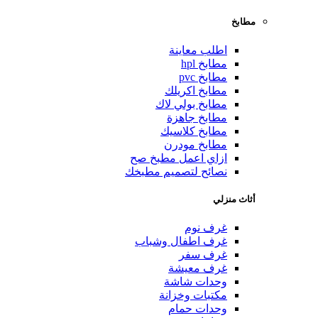
مطابخ
اطلب معاينة
مطابخ hpl
مطابخ pvc
مطابخ اكريلك
مطابخ بولي لاك
مطابخ جاهزة
مطابخ كلاسيك
مطابخ مودرن
ازاي اعمل مطبخ صح
نصائح لتصميم مطبخك
أثاث منزلي
غرف نوم
غرف اطفال وشباب
غرف سفر
غرف معيشة
وحدات شاشة
مكتبات وخزانة
وحدات حمام