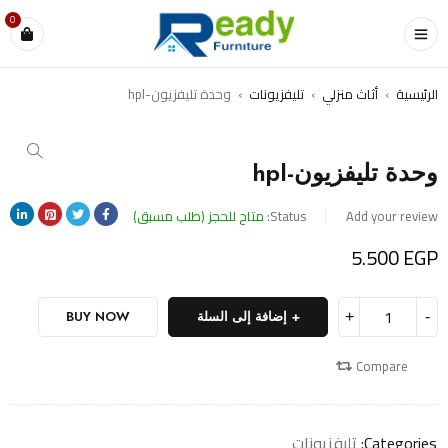
0
الرئيسية
›
أثاث منزلي
›
تليفزيونات
›
وحدة تليفزيون-hpl
وحدة تليفزيون-hpl
Add your review
Status:
متاح للحجز (طلب مسبق)
5.500
EGP
إضافة إلى السلة
BUY NOW
Compare
Categories:
تليفزيونات