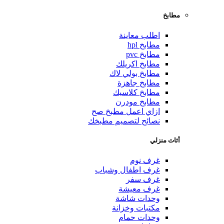
مطابخ
اطلب معاينة
مطابخ hpl
مطابخ pvc
مطابخ اكريلك
مطابخ بولي لاك
مطابخ جاهزة
مطابخ كلاسيك
مطابخ مودرن
ازاي اعمل مطبخ صح
نصائح لتصميم مطبخك
أثاث منزلي
غرف نوم
غرف اطفال وشباب
غرف سفر
غرف معيشة
وحدات شاشة
مكتبات وخزانة
وحدات حمام