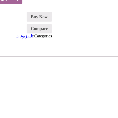
وحدة
تليفزيون-
خشب
Buy Now
Compare
Categories:
تليفزيونات