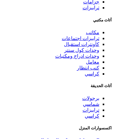
جزامات
ترابيزات
أثاث مكتبي
مكاتب
ترابيزات اجتماعات
كاونترات استقبال
وحدات كول سنتر
وحدات ادراج ومكتبات
معامل
كنب انتظار
كراسي
أثاث الحديقة
برجولات
شماسي
ترابيزات
كراسي
اكسسوارات المنزل