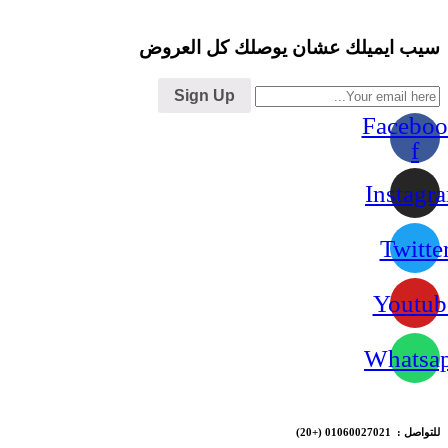
سيب ايميلك عشان يوصلك كل العروض
Sign Up
Faceboo
f
Instagr
Twitte
Youtub
Whatsa
للتواصل : 01060027021
(+20)