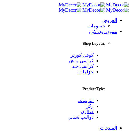
العروض
خصومات
تسوق اون لاين
Shop Layouts
كوفي كورنر
كراسي ماش
كراسي جلد
جزامات
Product Tyles
انتريهات
ركن
صالون
دواليب شبابي
المنتجات