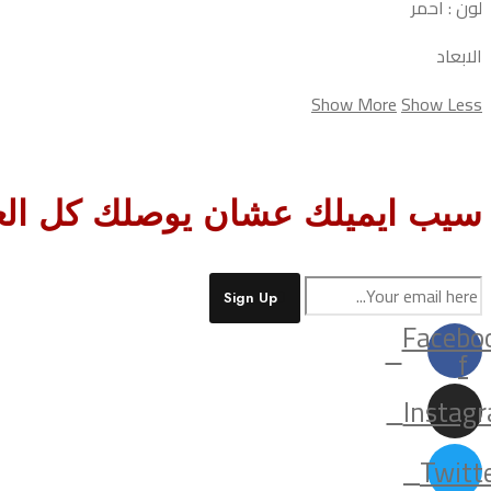
لون : احمر
الابعاد
Show More
Show Less
سيب ايميلك عشان يوصلك كل ال
Sign Up
Facebo
f
Instag
Twitt