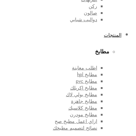
ركن
صالون
دواليب شبابي
المنتجات
مطابخ
اطلب معاينة
مطابخ hpl
مطابخ pvc
مطابخ اكريلك
مطابخ بولي لاك
مطابخ جاهزة
مطابخ كلاسيك
مطابخ مودرن
ازاي اعمل مطبخ صح
نصائح لتصميم مطبخك