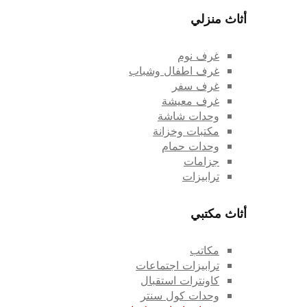
أثاث منزلي
غرف نوم
غرف اطفال وشباب
غرف سفر
غرف معيشة
وحدات شاشة
مكتبات وخزانة
وحدات حمام
جزامات
ترابيزات
أثاث مكتبي
مكاتب
ترابيزات اجتماعات
كاونترات استقبال
وحدات كول سنتر