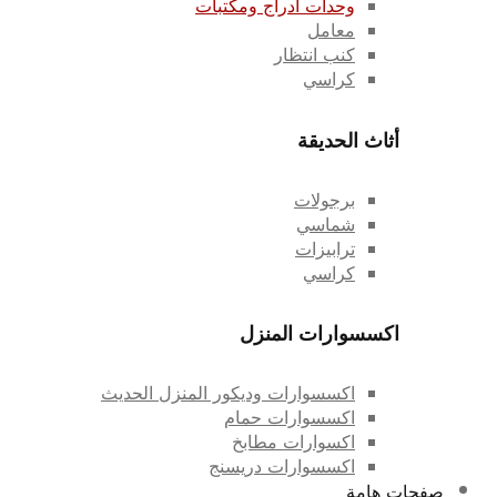
وحدات ادراج ومكتبات
معامل
كنب انتظار
كراسي
أثاث الحديقة
برجولات
شماسي
ترابيزات
كراسي
اكسسوارات المنزل
اكسسوارات وديكور المنزل الحديث
اكسسوارات حمام
اكسوارات مطابخ
اكسسوارات دريسنج
صفحات هامة