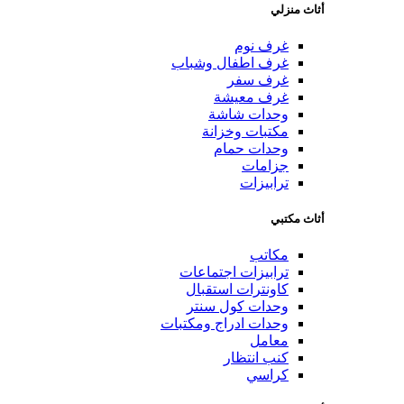
أثاث منزلي
غرف نوم
غرف اطفال وشباب
غرف سفر
غرف معيشة
وحدات شاشة
مكتبات وخزانة
وحدات حمام
جزامات
ترابيزات
أثاث مكتبي
مكاتب
ترابيزات اجتماعات
كاونترات استقبال
وحدات كول سنتر
وحدات ادراج ومكتبات
معامل
كنب انتظار
كراسي