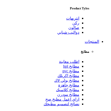
Product Tyles
انتريهات
ركن
صالون
دواليب شبابي
المنتجات
مطابخ
اطلب معاينة
مطابخ hpl
مطابخ pvc
مطابخ اكريلك
مطابخ بولي لاك
مطابخ جاهزة
مطابخ كلاسيك
مطابخ مودرن
ازاي اعمل مطبخ صح
نصائح لتصميم مطبخك