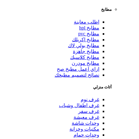
مطابخ
اطلب معاينة
مطابخ hpl
مطابخ pvc
مطابخ اكريلك
مطابخ بولي لاك
مطابخ جاهزة
مطابخ كلاسيك
مطابخ مودرن
ازاي اعمل مطبخ صح
نصائح لتصميم مطبخك
أثاث منزلي
غرف نوم
غرف اطفال وشباب
غرف سفر
غرف معيشة
وحدات شاشة
مكتبات وخزانة
وحدات حمام