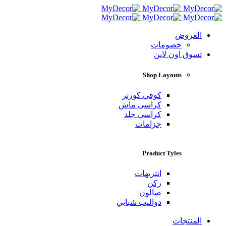
العروض
خصومات
تسوق اون لاين
Shop Layouts
كوفي كورنر
كراسي ماش
كراسي جلد
جزامات
Product Tyles
انتريهات
ركن
صالون
دواليب شبابي
المنتجات