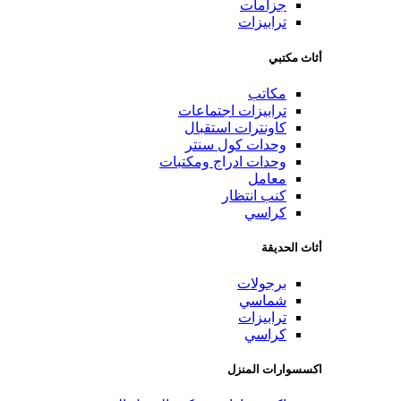
جزامات
ترابيزات
أثاث مكتبي
مكاتب
ترابيزات اجتماعات
كاونترات استقبال
وحدات كول سنتر
وحدات ادراج ومكتبات
معامل
كنب انتظار
كراسي
أثاث الحديقة
برجولات
شماسي
ترابيزات
كراسي
اكسسوارات المنزل