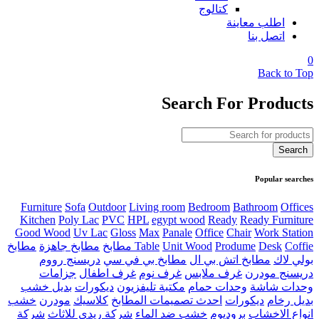
كتالوج
اطلب معاينة
اتصل بنا
0
Back to Top
Search For Products
Popular searches
Furniture
Sofa
Outdoor
Living room
Bedroom
Bathroom
Offices
Kitchen
Poly Lac
PVC
HPL
egypt wood
Ready
Ready Furniture
Good Wood
Uv Lac
Gloss
Max
Panale
Office
Chair
Work Station
Coffie مطابخ
Desk
Produme
Unit Wood
Table
مطابخ جاهزة
مطابخ
بولي لاك
مطابخ اتش بي ال
مطابخ بي في سي
دريسنج رووم
دريسنج مودرن
غرف ملابس
غرف نوم
غرف اطفال
جزامات
وحدات شاشة
وحدات حمام
مكتبة تليفزيون
ديكورات
بديل خشب
بديل رخام
ديكورات
احدث تصميمات المطابخ
كلاسيك
مودرن
خشب
انواع الاخشاب
بروديوم
خشب ضد الماء
شركة ريدي للاثاث
شركة