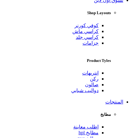
تسوق اون لاين
Shop Layouts
كوفي كورنر
كراسي ماش
كراسي جلد
جزامات
Product Tyles
انتريهات
ركن
صالون
دواليب شبابي
المنتجات
مطابخ
اطلب معاينة
مطابخ hpl