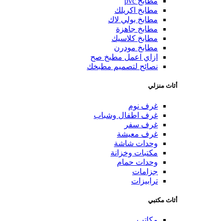
مطابخ pvc
مطابخ اكريلك
مطابخ بولي لاك
مطابخ جاهزة
مطابخ كلاسيك
مطابخ مودرن
ازاي اعمل مطبخ صح
نصائح لتصميم مطبخك
أثاث منزلي
غرف نوم
غرف اطفال وشباب
غرف سفر
غرف معيشة
وحدات شاشة
مكتبات وخزانة
وحدات حمام
جزامات
ترابيزات
أثاث مكتبي
مكاتب