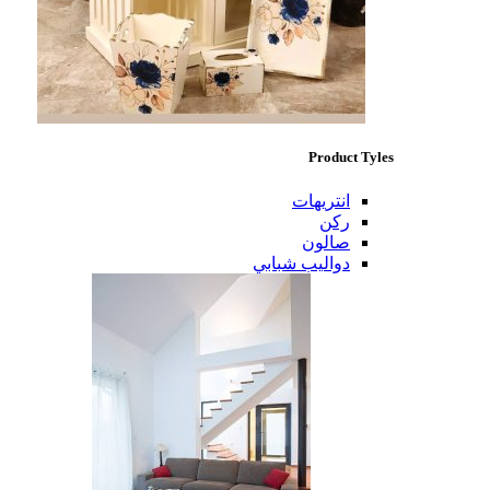
Product Tyles
انتريهات
ركن
صالون
دواليب شبابي