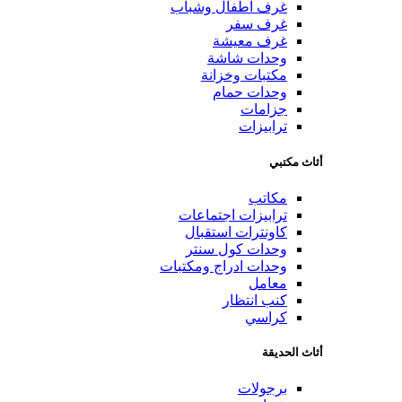
غرف اطفال وشباب
غرف سفر
غرف معيشة
وحدات شاشة
مكتبات وخزانة
وحدات حمام
جزامات
ترابيزات
أثاث مكتبي
مكاتب
ترابيزات اجتماعات
كاونترات استقبال
وحدات كول سنتر
وحدات ادراج ومكتبات
معامل
كنب انتظار
كراسي
أثاث الحديقة
برجولات