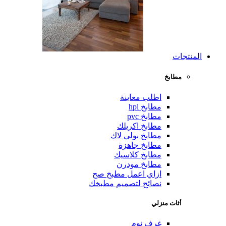
المنتجات
مطابخ
اطلب معاينة
مطابخ hpl
مطابخ pvc
مطابخ اكريلك
مطابخ بولي لاك
مطابخ جاهزة
مطابخ كلاسيك
مطابخ مودرن
ازاي اعمل مطبخ صح
نصائح لتصميم مطبخك
أثاث منزلي
غرف نوم