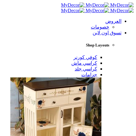
العروض
خصومات
تسوق اون لاين
Shop Layouts
كوفي كورنر
كراسي ماش
كراسي جلد
جزامات