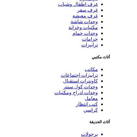
غرف اطفال وشباب
غرف سفر
غرف معيشة
وحدات شاشة
مكتبات وخزانة
وحدات حمام
جزامات
ترابيزات
أثاث مكتبي
مكاتب
ترابيزات اجتماعات
كاونترات استقبال
وحدات كول سنتر
وحدات ادراج ومكتبات
معامل
كنب انتظار
كراسي
أثاث الحديقة
برجولات