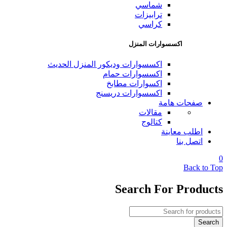
شماسي
ترابيزات
كراسي
اكسسوارات المنزل
اكسسوارات وديكور المنزل الحديث
اكسسوارات حمام
اكسوارات مطابخ
اكسسوارات دريسنج
صفحات هامة
مقالات
كتالوج
اطلب معاينة
اتصل بنا
0
Back to Top
Search For Products