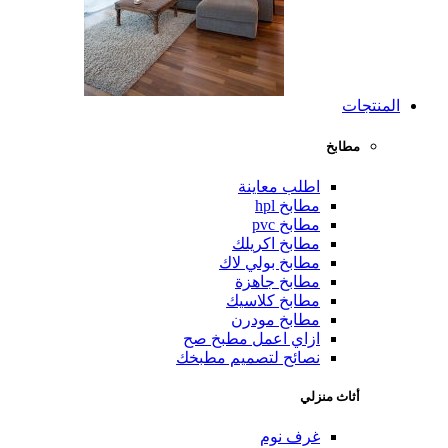
المنتجات
مطابخ
اطلب معاينة
مطابخ hpl
مطابخ pvc
مطابخ اكريلك
مطابخ بولي لاك
مطابخ جاهزة
مطابخ كلاسيك
مطابخ مودرن
ازاي اعمل مطبخ صح
نصائح لتصميم مطبخك
أثاث منزلي
غرف نوم