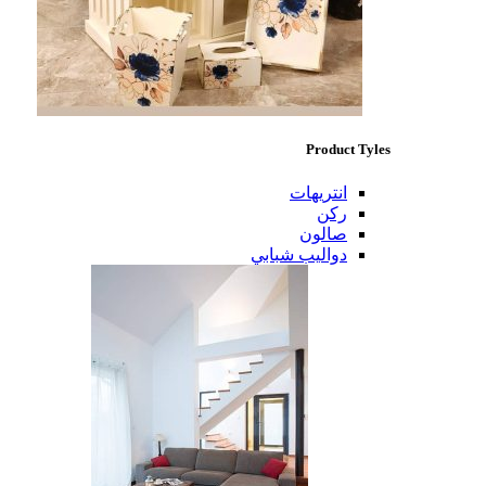
Product Tyles
انتريهات
ركن
صالون
دواليب شبابي