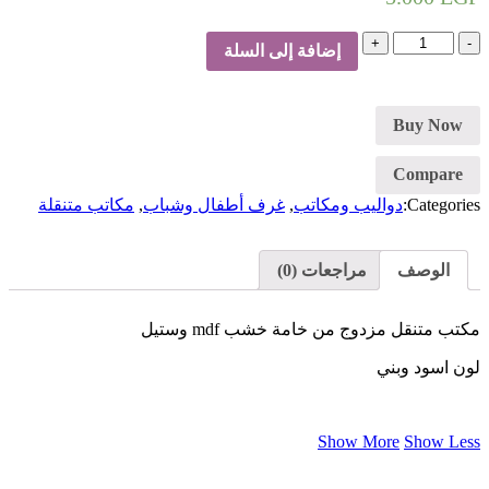
كمية
إضافة إلى السلة
مكتب
متنقل-
خشب
وستيل
Buy Now
Compare
Categories:
دواليب ومكاتب
,
غرف أطفال وشباب
,
مكاتب متنقلة
الوصف
مراجعات (0)
مكتب متنقل مزدوج من خامة خشب mdf وستيل
لون اسود وبني
Show More
Show Less