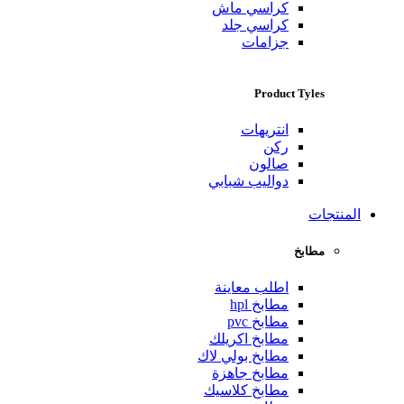
كراسي ماش
كراسي جلد
جزامات
Product Tyles
انتريهات
ركن
صالون
دواليب شبابي
المنتجات
مطابخ
اطلب معاينة
مطابخ hpl
مطابخ pvc
مطابخ اكريلك
مطابخ بولي لاك
مطابخ جاهزة
مطابخ كلاسيك