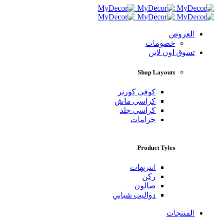
العروض
خصومات
تسوق اون لاين
Shop Layouts
كوفي كورنر
كراسي ماش
كراسي جلد
جزامات
Product Tyles
انتريهات
ركن
صالون
دواليب شبابي
المنتجات