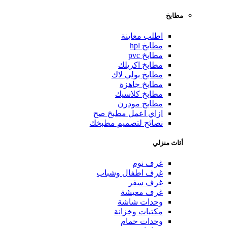
مطابخ
اطلب معاينة
مطابخ hpl
مطابخ pvc
مطابخ اكريلك
مطابخ بولي لاك
مطابخ جاهزة
مطابخ كلاسيك
مطابخ مودرن
ازاي اعمل مطبخ صح
نصائح لتصميم مطبخك
أثاث منزلي
غرف نوم
غرف اطفال وشباب
غرف سفر
غرف معيشة
وحدات شاشة
مكتبات وخزانة
وحدات حمام