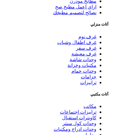
مطابخ مودرن
ازاي اعمل مطبخ صح
نصائح لتصميم مطبخك
أثاث منزلي
غرف نوم
غرف اطفال وشباب
غرف سفر
غرف معيشة
وحدات شاشة
مكتبات وخزانة
وحدات حمام
جزامات
ترابيزات
أثاث مكتبي
مكاتب
ترابيزات اجتماعات
كاونترات استقبال
وحدات كول سنتر
وحدات ادراج ومكتبات
معامل