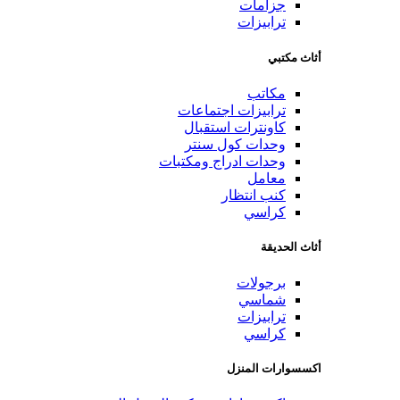
جزامات
ترابيزات
أثاث مكتبي
مكاتب
ترابيزات اجتماعات
كاونترات استقبال
وحدات كول سنتر
وحدات ادراج ومكتبات
معامل
كنب انتظار
كراسي
أثاث الحديقة
برجولات
شماسي
ترابيزات
كراسي
اكسسوارات المنزل