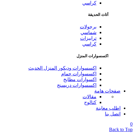
كراسي
أثاث الحديقة
برجولات
شماسي
ترابيزات
كراسي
اكسسوارات المنزل
اكسسوارات وديكور المنزل الحديث
اكسسوارات حمام
اكسوارات مطابخ
اكسسوارات دريسنج
صفحات هامة
مقالات
كتالوج
اطلب معاينة
اتصل بنا
0
Back to Top