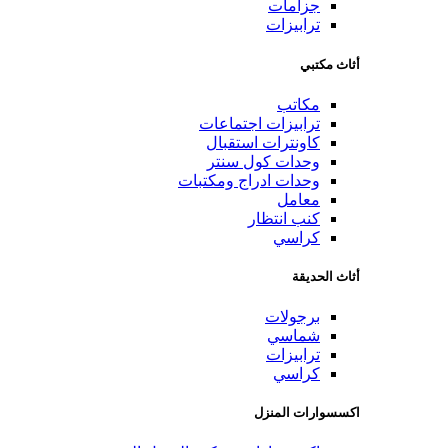
جزامات
ترابيزات
أثاث مكتبي
مكاتب
ترابيزات اجتماعات
كاونترات استقبال
وحدات كول سنتر
وحدات ادراج ومكتبات
معامل
كنب انتظار
كراسي
أثاث الحديقة
برجولات
شماسي
ترابيزات
كراسي
اكسسوارات المنزل