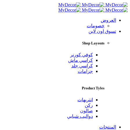
العروض
خصومات
تسوق اون لاين
Shop Layouts
كوفي كورنر
كراسي ماش
كراسي جلد
جزامات
Product Tyles
انتريهات
ركن
صالون
دواليب شبابي
المنتجات