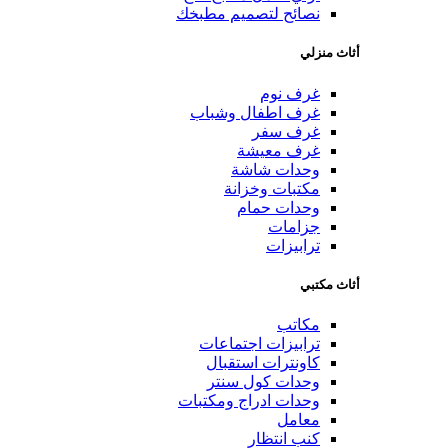
نصائح لتصميم مطبخك
أثاث منزلي
غرف نوم
غرف اطفال وشباب
غرف سفر
غرف معيشة
وحدات شاشة
مكتبات وخزانة
وحدات حمام
جزامات
ترابيزات
أثاث مكتبي
مكاتب
ترابيزات اجتماعات
كاونترات استقبال
وحدات كول سنتر
وحدات ادراج ومكتبات
معامل
كنب انتظار