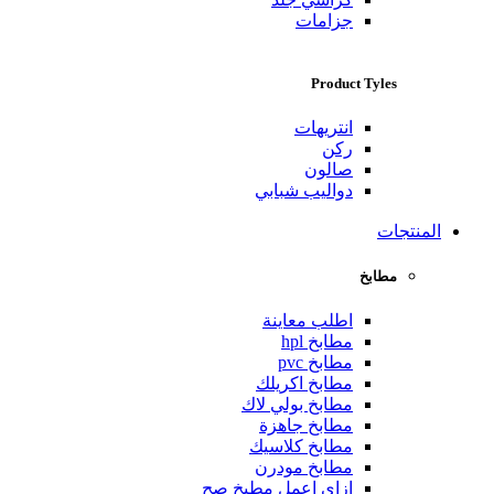
جزامات
Product Tyles
انتريهات
ركن
صالون
دواليب شبابي
المنتجات
مطابخ
اطلب معاينة
مطابخ hpl
مطابخ pvc
مطابخ اكريلك
مطابخ بولي لاك
مطابخ جاهزة
مطابخ كلاسيك
مطابخ مودرن
ازاي اعمل مطبخ صح