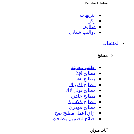
Product Tyles
انتريهات
ركن
صالون
دواليب شبابي
المنتجات
مطابخ
اطلب معاينة
مطابخ hpl
مطابخ pvc
مطابخ اكريلك
مطابخ بولي لاك
مطابخ جاهزة
مطابخ كلاسيك
مطابخ مودرن
ازاي اعمل مطبخ صح
نصائح لتصميم مطبخك
أثاث منزلي