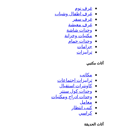
غرف نوم
غرف اطفال وشباب
غرف سفر
غرف معيشة
وحدات شاشة
مكتبات وخزانة
وحدات حمام
جزامات
ترابيزات
أثاث مكتبي
مكاتب
ترابيزات اجتماعات
كاونترات استقبال
وحدات كول سنتر
وحدات ادراج ومكتبات
معامل
كنب انتظار
كراسي
أثاث الحديقة