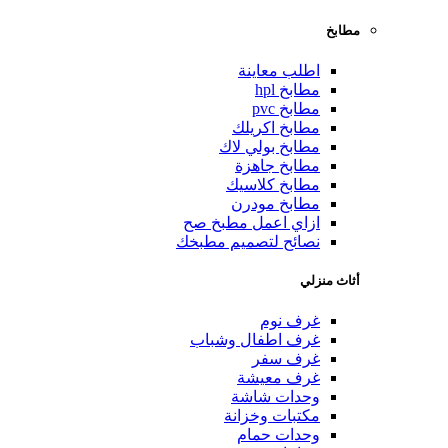
مطابخ
اطلب معاينة
مطابخ hpl
مطابخ pvc
مطابخ اكريلك
مطابخ بولي لاك
مطابخ جاهزة
مطابخ كلاسيك
مطابخ مودرن
ازاي اعمل مطبخ صح
نصائح لتصميم مطبخك
أثاث منزلي
غرف نوم
غرف اطفال وشباب
غرف سفر
غرف معيشة
وحدات شاشة
مكتبات وخزانة
وحدات حمام