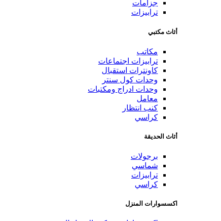
جزامات
ترابيزات
أثاث مكتبي
مكاتب
ترابيزات اجتماعات
كاونترات استقبال
وحدات كول سنتر
وحدات ادراج ومكتبات
معامل
كنب انتظار
كراسي
أثاث الحديقة
برجولات
شماسي
ترابيزات
كراسي
اكسسوارات المنزل