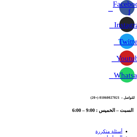
Facebo
f
Instag
Twitte
Youtu
Whatsa
للتواصل : 01060027021
(+20)
السبت – الخميس : 9:00 – 6:00
أسئلة متكررة