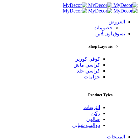
العروض
خصومات
تسوق اون لاين
Shop Layouts
كوفي كورنر
كراسي ماش
كراسي جلد
جزامات
Product Tyles
انتريهات
ركن
صالون
دواليب شبابي
المنتجات