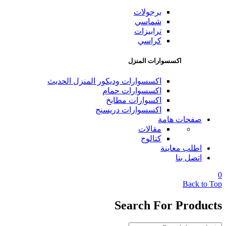
برجولات
شماسي
ترابيزات
كراسي
اكسسوارات المنزل
اكسسوارات وديكور المنزل الحديث
اكسسوارات حمام
اكسوارات مطابخ
اكسسوارات دريسنج
صفحات هامة
مقالات
كتالوج
اطلب معاينة
اتصل بنا
0
Back to Top
Search For Products