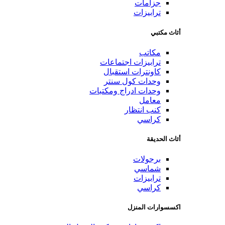
جزامات
ترابيزات
أثاث مكتبي
مكاتب
ترابيزات اجتماعات
كاونترات استقبال
وحدات كول سنتر
وحدات ادراج ومكتبات
معامل
كنب انتظار
كراسي
أثاث الحديقة
برجولات
شماسي
ترابيزات
كراسي
اكسسوارات المنزل