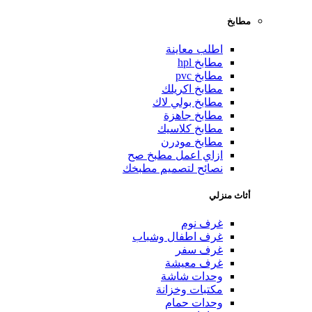
مطابخ
اطلب معاينة
مطابخ hpl
مطابخ pvc
مطابخ اكريلك
مطابخ بولي لاك
مطابخ جاهزة
مطابخ كلاسيك
مطابخ مودرن
ازاي اعمل مطبخ صح
نصائح لتصميم مطبخك
أثاث منزلي
غرف نوم
غرف اطفال وشباب
غرف سفر
غرف معيشة
وحدات شاشة
مكتبات وخزانة
وحدات حمام