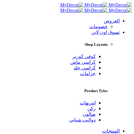
العروض
خصومات
تسوق اون لاين
Shop Layouts
كوفي كورنر
كراسي ماش
كراسي جلد
جزامات
Product Tyles
انتريهات
ركن
صالون
دواليب شبابي
المنتجات