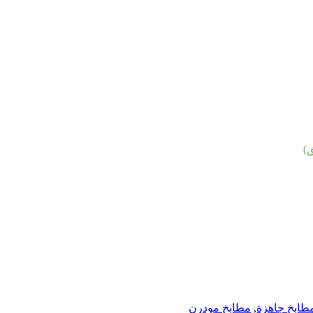
)
طابخ جاهزة
,
مطابخ مودرن