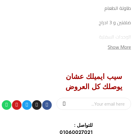
طاولة الطعام
ضلفتين و 3 ادراج
الوحدات السفلية
Show More
وحدة دولاب خزين ودرج+ وحدة 3 ادراج وضلفتين + وحدة 3 ادراج
وضلفة + وحدة حوض ضلفتين + وحدة ضلفة +دولاب خدمة
المقاسات بالسم :
سيب ايميلك عشان
يوصلك كل العروض
500
للتواصل :
01060027021