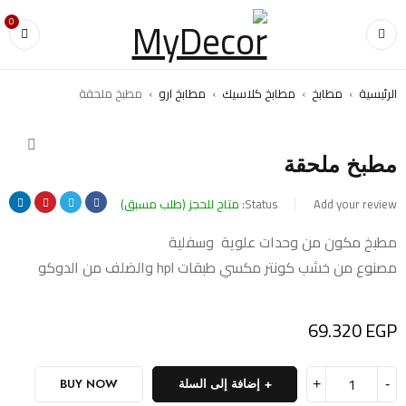
0
الرئيسية
›
مطابخ
›
مطابخ كلاسيك
›
مطابخ ارو
›
مطبخ ملحقة
مطبخ ملحقة
Add your review
Status:
متاح للحجز (طلب مسبق)
مطبخ مكون من وحدات علوية وسفلية
مصنوع من خشب كونتر مكسي طبقات hpl والضلف من الدوكو
69.320
EGP
إضافة إلى السلة
BUY NOW