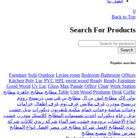
اتصل بنا
0
Back to Top
Search For Products
Popular searches
Furniture
Sofa
Outdoor
Living room
Bedroom
Bathroom
Offices
Kitchen
Poly Lac
PVC
HPL
egypt wood
Ready
Ready Furniture
Good Wood
Uv Lac
Gloss
Max
Panale
Office
Chair
Work Station
Coffie مطابخ
Desk
Produme
Unit Wood
Table
مطابخ جاهزة
مطابخ
بولي لاك
مطابخ اتش بي ال
مطابخ بي في سي
دريسنج رووم
دريسنج مودرن
غرف ملابس
غرف نوم
غرف اطفال
جزامات
وحدات شاشة
وحدات حمام
مكتبة تليفزيون
ديكورات
بديل خشب
بديل رخام
ديكورات
احدث تصميمات المطابخ
كلاسيك
مودرن
خشب
انواع الاخشاب
بروديوم
خشب ضد الماء
شركة ريدي للاثاث
شركة
ريدى للمطابخ
افضل شركة مطابخ في مصر
افضل انواع المطابخ
معرض مطابخ
مصنع مطابخ