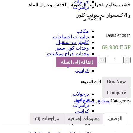
جزامات
خشب مقاوم للحرارة والرطوبة والخدش وعازل للماء
ترابيزات
و الاكسسوارات سوفت كلوز
أثاث مكتبي
مكاتب
Deals ends in:
ترابيزات اجتماعات
كاونترات استقبال
69.900
EGP
وحدات كول سنتر
وحدات ادراج ومكتبات
كمية
معامل
إضافة إلى السلة
مطبخ
كنب انتظار
رمادي
كراسي
و
أوف
Buy Now
أثاث الحديقة
وايت
Compare
برجولات
شماسي
Categories:
مطابخ
,
مطابخ hpl
ترابيزات
كراسي
الوصف
معلومات إضافية
مراجعات (0)
اكسسوارات المنزل