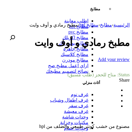
مطابخ
اطلب معاينة
الرئيسية
›
مطابخ
›
مطابخ hpl
›
مطبخ رمادي و أوف وايت
مطابخ hpl
مطابخ pvc
مطابخ اكريلك
مطبخ رمادي و أوف وايت
مطابخ بولي لاك
مطابخ جاهزة
مطابخ كلاسيك
Add your review
مطابخ مودرن
ازاي اعمل مطبخ صح
نصائح لتصميم مطبخك
Status:
متاح للحجز (طلب مسبق)
Share
أثاث منزلي
غرف نوم
غرف اطفال وشباب
غرف سفر
غرف معيشة
وحدات شاشة
مكتبات وخزانة
مصنوع من خشب كونتر طبيعي والضلف من hpl
وحدات حمام