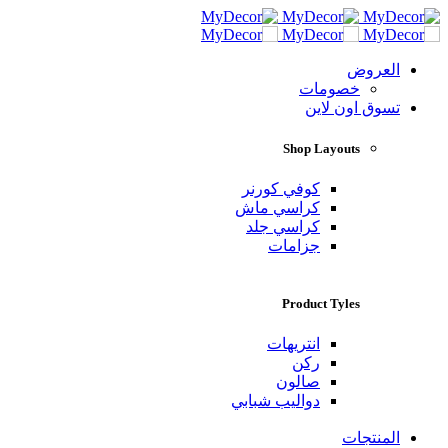
العروض
خصومات
تسوق اون لاين
Shop Layouts
كوفي كورنر
كراسي ماش
كراسي جلد
جزامات
Product Tyles
انتريهات
ركن
صالون
دواليب شبابي
المنتجات