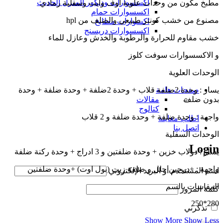
اكسسوارات وديكور المنزل الحديث
مطبخ مكون من وحدات علوية اوف وايت وسفلية رمادي
اكسسوارات حمام
مصنوع من خشب كونتر طبيعي والضلف من hpl
اكسوارات مطابخ
اكسسوارات دريسنج
خشب مقاوم للحرارة والرطوبة والخدش وعازل للماء
و الاكسسوارات سوفت كلوز
الوحدات العلوية
يسار : وحدة 2ضلفة قلاب + وحدة 2ضلفة + وحدة ضلفة + وحدة
صفحات هامة
بدون ضلف
مقالات
كتالوج
واجهة : وحدة ضلفة + وحدة ضلفة و 2 قلاب
اطلب معاينة
اتصل بنا
الوحدات السفلية
Login
يسار : دولاب خزين + وحدة ضلفتين و 3 ادراج + وحدة ركنة ضلفة
واجهة : +درجين حلل و ضلفة زيت (بول اوت) +وحدة ضلفتين
اسم المستخدم أو البريد الإلكتروني
المقاسات بالسم
كلمة المرور
280*250
تذكرني
Show More
Show Less