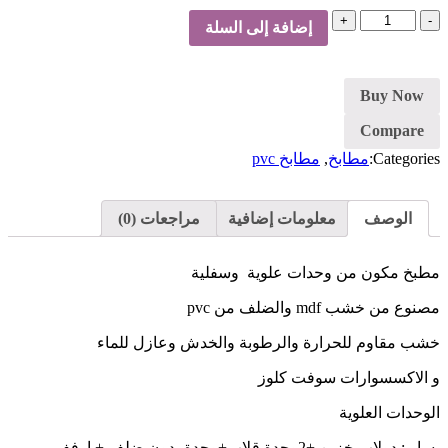
كمية
إضافة إلى السلة
مطبخ
رمادي
و
أصفر
Buy Now
Compare
Categories:
مطابخ
,
مطابخ pvc
الوصف
معلومات إضافية
مراجعات (0)
مطبخ مكون من وحدات علوية وسفلية
مصنوع من خشب mdf والضلف من pvc
خشب مقاوم للحرارة والرطوبة والخدش وعازل للماء
و الاكسسوارات سوفت كلوز
الوحدات العلوية
يسار : دولاب خزين +2وحدة قلاب+وحدة بدون ضلف + ارفف