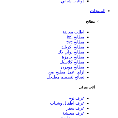
دواليب شبابي
المنتجات
مطابخ
اطلب معاينة
مطابخ hpl
مطابخ pvc
مطابخ اكريلك
مطابخ بولي لاك
مطابخ جاهزة
مطابخ كلاسيك
مطابخ مودرن
ازاي اعمل مطبخ صح
نصائح لتصميم مطبخك
أثاث منزلي
غرف نوم
غرف اطفال وشباب
غرف سفر
غرف معيشة