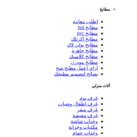
مطابخ
اطلب معاينة
مطابخ hpl
مطابخ pvc
مطابخ اكريلك
مطابخ بولي لاك
مطابخ جاهزة
مطابخ كلاسيك
مطابخ مودرن
ازاي اعمل مطبخ صح
نصائح لتصميم مطبخك
أثاث منزلي
غرف نوم
غرف اطفال وشباب
غرف سفر
غرف معيشة
وحدات شاشة
مكتبات وخزانة
وحدات حمام