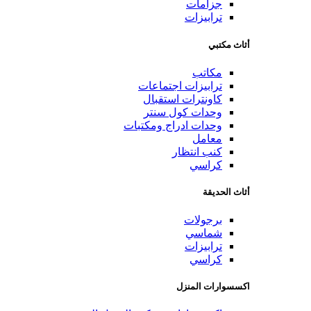
جزامات
ترابيزات
أثاث مكتبي
مكاتب
ترابيزات اجتماعات
كاونترات استقبال
وحدات كول سنتر
وحدات ادراج ومكتبات
معامل
كنب انتظار
كراسي
أثاث الحديقة
برجولات
شماسي
ترابيزات
كراسي
اكسسوارات المنزل