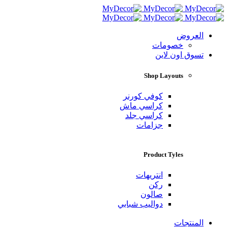
العروض
خصومات
تسوق اون لاين
Shop Layouts
كوفي كورنر
كراسي ماش
كراسي جلد
جزامات
Product Tyles
انتريهات
ركن
صالون
دواليب شبابي
المنتجات