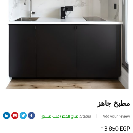
مطبخ جاهز
Add your review
Status:
متاح للحجز (طلب مسبق)
13.850
EGP