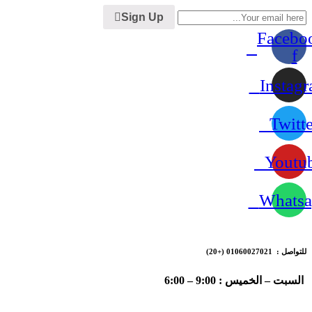
Sign Up
Facebo
f
Instag
Twitte
Youtu
Whatsa
للتواصل : 01060027021
(+20)
السبت – الخميس : 9:00 – 6:00