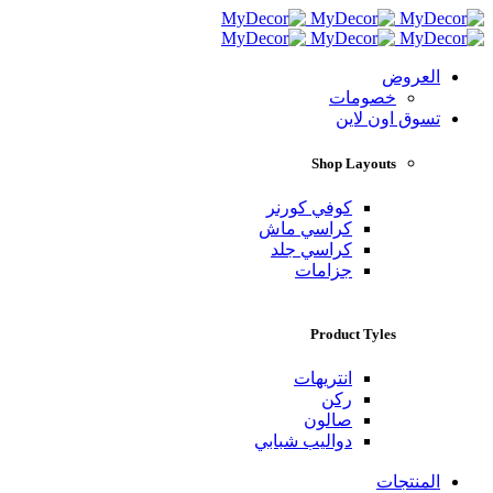
العروض
خصومات
تسوق اون لاين
Shop Layouts
كوفي كورنر
كراسي ماش
كراسي جلد
جزامات
Product Tyles
انتريهات
ركن
صالون
دواليب شبابي
المنتجات