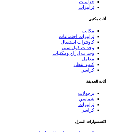
جزامات
ترابيزات
أثاث مكتبي
مكاتب
ترابيزات اجتماعات
كاونترات استقبال
وحدات كول سنتر
وحدات ادراج ومكتبات
معامل
كنب انتظار
كراسي
أثاث الحديقة
برجولات
شماسي
ترابيزات
كراسي
اكسسوارات المنزل