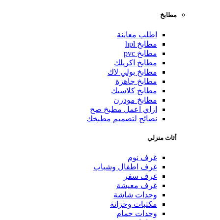
مطابخ
اطلب معاينة
مطابخ hpl
مطابخ pvc
مطابخ اكريلك
مطابخ بولي لاك
مطابخ جاهزة
مطابخ كلاسيك
مطابخ مودرن
ازاي اعمل مطبخ صح
نصائح لتصميم مطبخك
أثاث منزلي
غرف نوم
غرف اطفال وشباب
غرف سفر
غرف معيشة
وحدات شاشة
مكتبات وخزانة
وحدات حمام