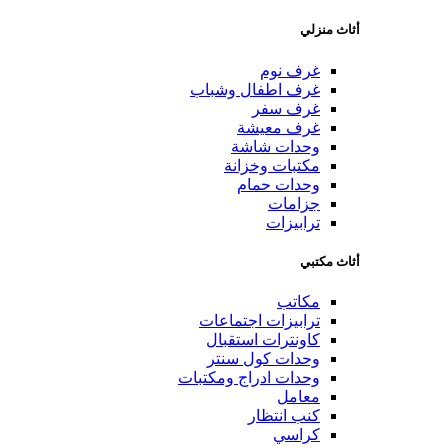
أثاث منزلي
غرف نوم
غرف اطفال وشباب
غرف سفر
غرف معيشة
وحدات شاشة
مكتبات وخزانة
وحدات حمام
جزامات
ترابيزات
أثاث مكتبي
مكاتب
ترابيزات اجتماعات
كاونترات استقبال
وحدات كول سنتر
وحدات ادراج ومكتبات
معامل
كنب انتظار
كراسي