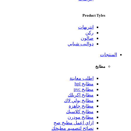
Product Tyles
انتريهات
ركن
صالون
دواليب شبابي
المنتجات
مطابخ
اطلب معاينة
مطابخ hpl
مطابخ pvc
مطابخ اكريلك
مطابخ بولي لاك
مطابخ جاهزة
مطابخ كلاسيك
مطابخ مودرن
ازاي اعمل مطبخ صح
نصائح لتصميم مطبخك