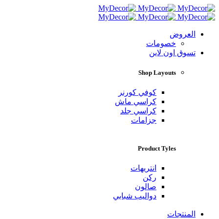
العروض
خصومات
تسوق اون لاين
Shop Layouts
كوفي كورنر
كراسي ماش
كراسي جلد
جزامات
Product Tyles
انتريهات
ركن
صالون
دواليب شبابي
المنتجات