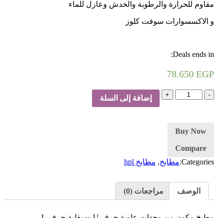
مقاوم للحرارة والرطوبة والخدش وعازل للماء
و الاكسسوارات سوفت كلوز
Deals ends in:
78.650
EGP
كمية
إضافة إلى السلة
مطبخ
بني
و
أبيض
Buy Now
Compare
Categories:
مطابخ
,
مطابخ hpl
الوصف
مراجعات (0)
مطبخ مكون من وحدات علوية حرف U وسفلية حرف L