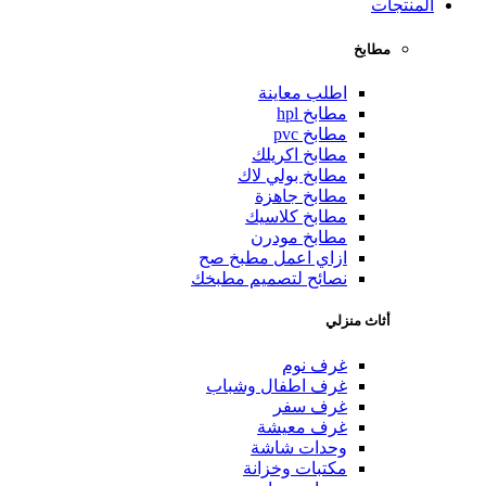
المنتجات
مطابخ
اطلب معاينة
مطابخ hpl
مطابخ pvc
مطابخ اكريلك
مطابخ بولي لاك
مطابخ جاهزة
مطابخ كلاسيك
مطابخ مودرن
ازاي اعمل مطبخ صح
نصائح لتصميم مطبخك
أثاث منزلي
غرف نوم
غرف اطفال وشباب
غرف سفر
غرف معيشة
وحدات شاشة
مكتبات وخزانة