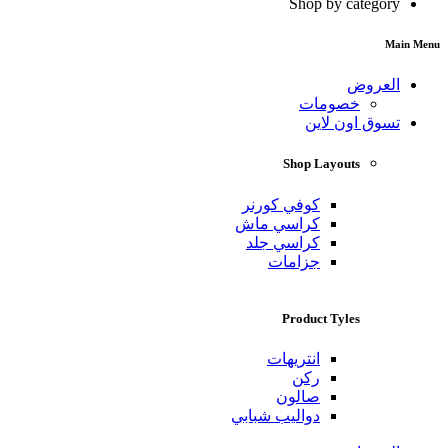
Shop by category
Main Menu
العروض
خصومات
تسوق اون لاين
Shop Layouts
كوفي كورنر
كراسي ماش
كراسي جلد
جزامات
Product Tyles
انتريهات
ركن
صالون
دواليب شبابي