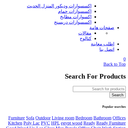
اكسسوارات وديكور المنزل الحديث
اكسسوارات حمام
اكسوارات مطابخ
اكسسوارات دريسنج
صفحات هامة
مقالات
كتالوج
اطلب معاينة
اتصل بنا
0
Back to Top
Search For Products
Popular searches
Furniture
Sofa
Outdoor
Living room
Bedroom
Bathroom
Offices
Kitchen
Poly Lac
PVC
HPL
egypt wood
Ready
Ready Furniture