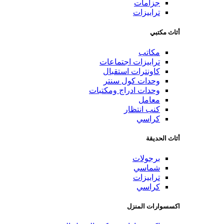
جزامات
ترابيزات
أثاث مكتبي
مكاتب
ترابيزات اجتماعات
كاونترات استقبال
وحدات كول سنتر
وحدات ادراج ومكتبات
معامل
كنب انتظار
كراسي
أثاث الحديقة
برجولات
شماسي
ترابيزات
كراسي
اكسسوارات المنزل