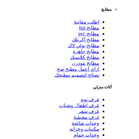
مطابخ
اطلب معاينة
مطابخ hpl
مطابخ pvc
مطابخ اكريلك
مطابخ بولي لاك
مطابخ جاهزة
مطابخ كلاسيك
مطابخ مودرن
ازاي اعمل مطبخ صح
نصائح لتصميم مطبخك
أثاث منزلي
غرف نوم
غرف اطفال وشباب
غرف سفر
غرف معيشة
وحدات شاشة
مكتبات وخزانة
وحدات حمام