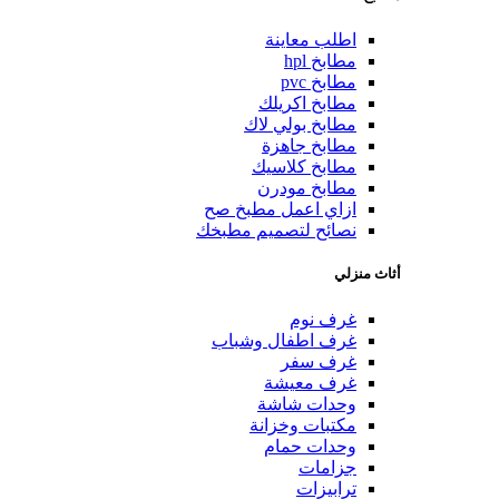
اطلب معاينة
مطابخ hpl
مطابخ pvc
مطابخ اكريلك
مطابخ بولي لاك
مطابخ جاهزة
مطابخ كلاسيك
مطابخ مودرن
ازاي اعمل مطبخ صح
نصائح لتصميم مطبخك
أثاث منزلي
غرف نوم
غرف اطفال وشباب
غرف سفر
غرف معيشة
وحدات شاشة
مكتبات وخزانة
وحدات حمام
جزامات
ترابيزات