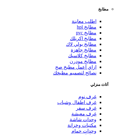
مطابخ
اطلب معاينة
مطابخ hpl
مطابخ pvc
مطابخ اكريلك
مطابخ بولي لاك
مطابخ جاهزة
مطابخ كلاسيك
مطابخ مودرن
ازاي اعمل مطبخ صح
نصائح لتصميم مطبخك
أثاث منزلي
غرف نوم
غرف اطفال وشباب
غرف سفر
غرف معيشة
وحدات شاشة
مكتبات وخزانة
وحدات حمام