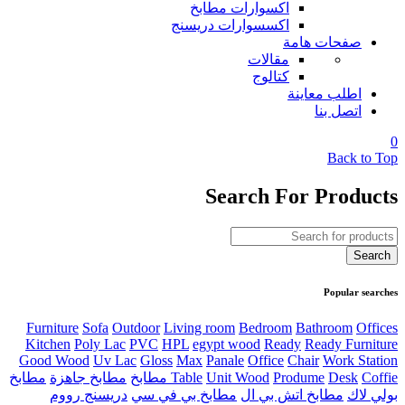
اكسوارات مطابخ
اكسسوارات دريسنج
صفحات هامة
مقالات
كتالوج
اطلب معاينة
اتصل بنا
0
Back to Top
Search For Products
Popular searches
Furniture
Sofa
Outdoor
Living room
Bedroom
Bathroom
Offices
Kitchen
Poly Lac
PVC
HPL
egypt wood
Ready
Ready Furniture
Good Wood
Uv Lac
Gloss
Max
Panale
Office
Chair
Work Station
Coffie مطابخ
Desk
Produme
Unit Wood
Table
مطابخ جاهزة
مطابخ
بولي لاك
مطابخ اتش بي ال
مطابخ بي في سي
دريسنج رووم