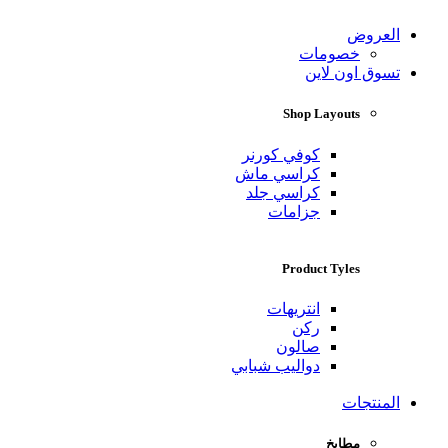
العروض
خصومات
تسوق اون لاين
Shop Layouts
كوفي كورنر
كراسي ماش
كراسي جلد
جزامات
Product Tyles
انتريهات
ركن
صالون
دواليب شبابي
المنتجات
مطابخ