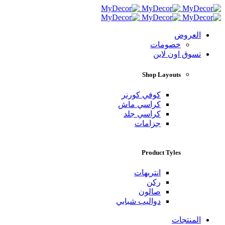
العروض
خصومات
تسوق اون لاين
Shop Layouts
كوفي كورنر
كراسي ماش
كراسي جلد
جزامات
Product Tyles
انتريهات
ركن
صالون
دواليب شبابي
المنتجات