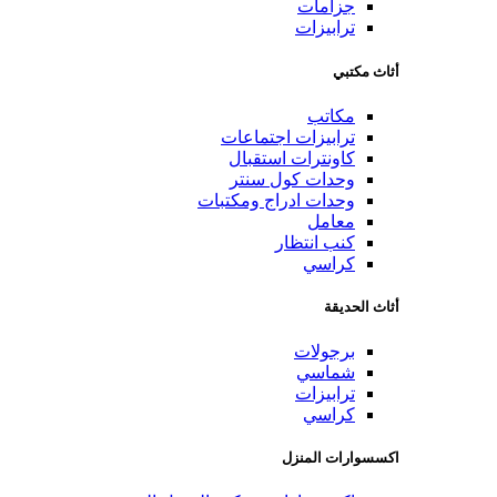
جزامات
ترابيزات
أثاث مكتبي
مكاتب
ترابيزات اجتماعات
كاونترات استقبال
وحدات كول سنتر
وحدات ادراج ومكتبات
معامل
كنب انتظار
كراسي
أثاث الحديقة
برجولات
شماسي
ترابيزات
كراسي
اكسسوارات المنزل