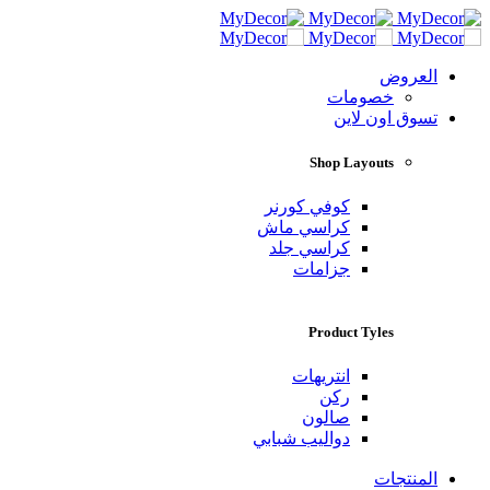
العروض
خصومات
تسوق اون لاين
Shop Layouts
كوفي كورنر
كراسي ماش
كراسي جلد
جزامات
Product Tyles
انتريهات
ركن
صالون
دواليب شبابي
المنتجات