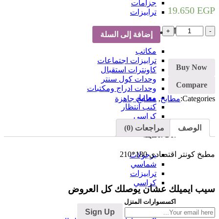
جزامات
19.650
EGP
ترابيزات
كمية
أثاث مكتبي
إضافة إلى السلة
مطبخ
اقتصادي
مكاتب
ترابيزات اجتماعات
Buy Now
كاونترات استقبال
وحدات كول سنتر
Compare
وحدات ادراج ومكتبات
معامل
Categories:
مطابخ
,
مطابخ جاهزة
كنب انتظار
كراسي
الوصف
مراجعات (0)
أثاث الحديقة
مطبخ كونتر اقتصادي 180*210
برجولات
شماسي
ترابيزات
كراسي
سيب ايميلك عشان يوصلك كل العروض
اكسسوارات المنزل
Sign Up