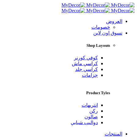
العروض
خصومات
تسوق اون لاين
Shop Layouts
كوفي كورنر
كراسي ماش
كراسي جلد
جزامات
Product Tyles
انتريهات
ركن
صالون
دواليب شبابي
المنتجات