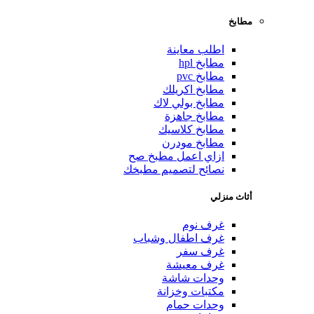
مطابخ
اطلب معاينة
مطابخ hpl
مطابخ pvc
مطابخ اكريلك
مطابخ بولي لاك
مطابخ جاهزة
مطابخ كلاسيك
مطابخ مودرن
ازاي اعمل مطبخ صح
نصائح لتصميم مطبخك
أثاث منزلي
غرف نوم
غرف اطفال وشباب
غرف سفر
غرف معيشة
وحدات شاشة
مكتبات وخزانة
وحدات حمام