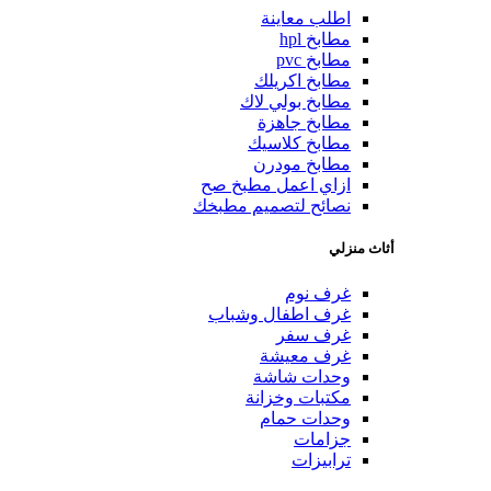
اطلب معاينة
مطابخ hpl
مطابخ pvc
مطابخ اكريلك
مطابخ بولي لاك
مطابخ جاهزة
مطابخ كلاسيك
مطابخ مودرن
ازاي اعمل مطبخ صح
نصائح لتصميم مطبخك
أثاث منزلي
غرف نوم
غرف اطفال وشباب
غرف سفر
غرف معيشة
وحدات شاشة
مكتبات وخزانة
وحدات حمام
جزامات
ترابيزات