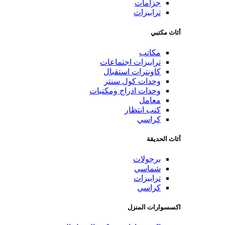
جزامات
ترابيزات
أثاث مكتبي
مكاتب
ترابيزات اجتماعات
كاونترات استقبال
وحدات كول سنتر
وحدات ادراج ومكتبات
معامل
كنب انتظار
كراسي
أثاث الحديقة
برجولات
شماسي
ترابيزات
كراسي
اكسسوارات المنزل