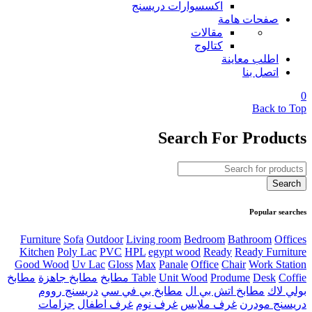
اكسسوارات دريسنج
صفحات هامة
مقالات
كتالوج
اطلب معاينة
اتصل بنا
0
Back to Top
Search For Products
Popular searches
Furniture
Sofa
Outdoor
Living room
Bedroom
Bathroom
Offices
Kitchen
Poly Lac
PVC
HPL
egypt wood
Ready
Ready Furniture
Good Wood
Uv Lac
Gloss
Max
Panale
Office
Chair
Work Station
Coffie مطابخ
Desk
Produme
Unit Wood
Table
مطابخ جاهزة
مطابخ
بولي لاك
مطابخ اتش بي ال
مطابخ بي في سي
دريسنج رووم
دريسنج مودرن
غرف ملابس
غرف نوم
غرف اطفال
جزامات