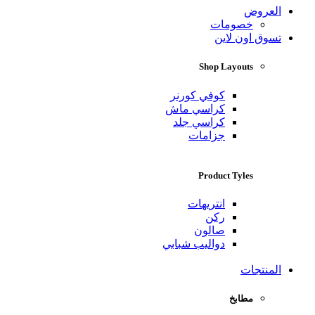
العروض
خصومات
تسوق اون لاين
Shop Layouts
كوفي كورنر
كراسي ماش
كراسي جلد
جزامات
Product Tyles
انتريهات
ركن
صالون
دواليب شبابي
المنتجات
مطابخ