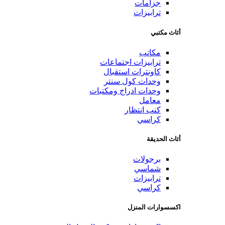
جزامات
ترابيزات
أثاث مكتبي
مكاتب
ترابيزات اجتماعات
كاونترات استقبال
وحدات كول سنتر
وحدات ادراج ومكتبات
معامل
كنب انتظار
كراسي
أثاث الحديقة
برجولات
شماسي
ترابيزات
كراسي
اكسسوارات المنزل