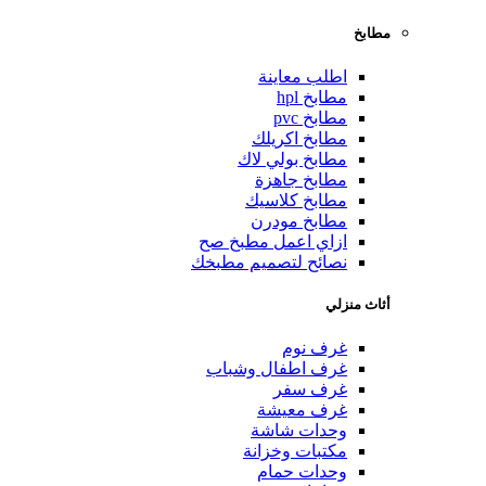
مطابخ
اطلب معاينة
مطابخ hpl
مطابخ pvc
مطابخ اكريلك
مطابخ بولي لاك
مطابخ جاهزة
مطابخ كلاسيك
مطابخ مودرن
ازاي اعمل مطبخ صح
نصائح لتصميم مطبخك
أثاث منزلي
غرف نوم
غرف اطفال وشباب
غرف سفر
غرف معيشة
وحدات شاشة
مكتبات وخزانة
وحدات حمام