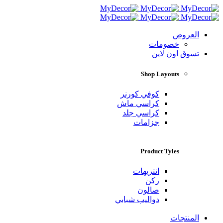
العروض
خصومات
تسوق اون لاين
Shop Layouts
كوفي كورنر
كراسي ماش
كراسي جلد
جزامات
Product Tyles
انتريهات
ركن
صالون
دواليب شبابي
المنتجات