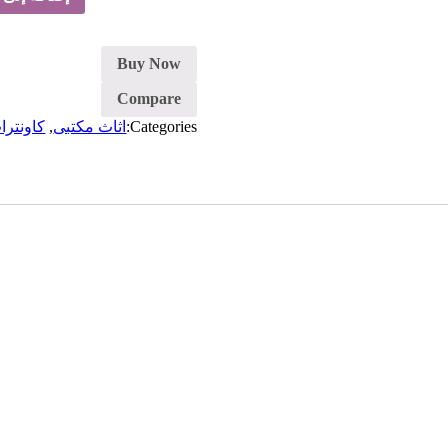
كاونتر
استقبال-
رمادي
Buy Now
Compare
Categories:
اثاث مكتبى
,
كاونترا