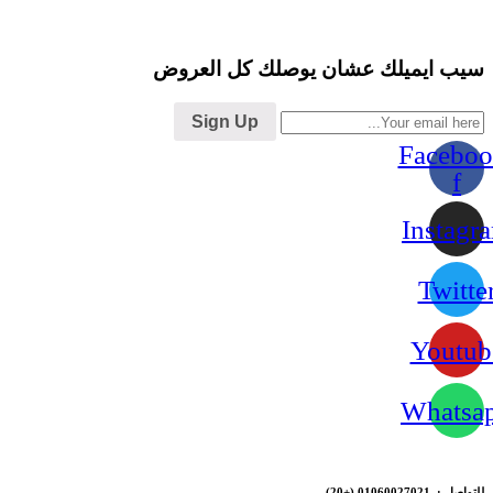
سيب ايميلك عشان يوصلك كل العروض
Sign Up
Faceboo
f
Instagr
Twitte
Youtub
Whatsa
للتواصل : 01060027021
(+20)