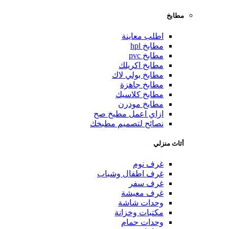
مطابخ
اطلب معاينة
مطابخ hpl
مطابخ pvc
مطابخ اكريلك
مطابخ بولي لاك
مطابخ جاهزة
مطابخ كلاسيك
مطابخ مودرن
ازاي اعمل مطبخ صح
نصائح لتصميم مطبخك
أثاث منزلي
غرف نوم
غرف اطفال وشباب
غرف سفر
غرف معيشة
وحدات شاشة
مكتبات وخزانة
وحدات حمام