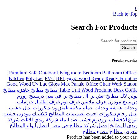
0
Back to Top
Search For Products
Popular searches
Furniture
Sofa
Outdoor
Living room
Bedroom
Bathroom
Offices
Kitchen
Poly Lac
PVC
HPL
egypt wood
Ready
Ready Furniture
Good Wood
Uv Lac
Gloss
Max
Panale
Office
Chair
Work Station
Coffie مطابخ
Desk
Produme
Unit Wood
Table
مطابخ جاهزة
مطابخ
بولي لاك
مطابخ اتش بي ال
مطابخ بي في سي
دريسنج رووم
دريسنج مودرن
غرف ملابس
غرف نوم
غرف اطفال
جزامات
وحدات شاشة
وحدات حمام
مكتبة تليفزيون
ديكورات
بديل خشب
بديل رخام
ديكورات
احدث تصميمات المطابخ
كلاسيك
مودرن
خشب
انواع الاخشاب
بروديوم
خشب ضد الماء
شركة ريدي للاثاث
شركة
ريدى للمطابخ
افضل شركة مطابخ في مصر
افضل انواع المطابخ
معرض مطابخ
مصنع مطابخ
Product has been added to your cart