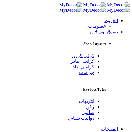
العروض
خصومات
تسوق اون لاين
Shop Layouts
كوفي كورنر
كراسي ماش
كراسي جلد
جزامات
Product Tyles
انتريهات
ركن
صالون
دواليب شبابي
المنتجات