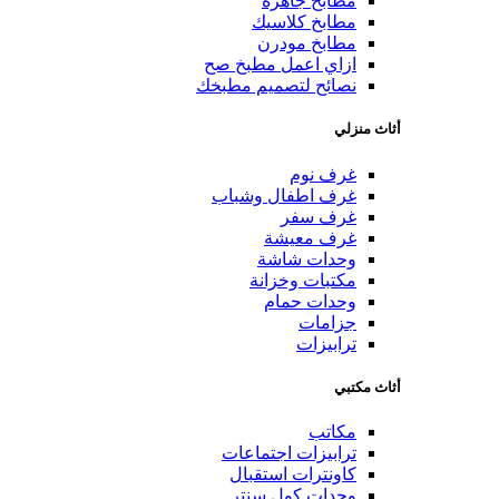
مطابخ جاهزة
مطابخ كلاسيك
مطابخ مودرن
ازاي اعمل مطبخ صح
نصائح لتصميم مطبخك
أثاث منزلي
غرف نوم
غرف اطفال وشباب
غرف سفر
غرف معيشة
وحدات شاشة
مكتبات وخزانة
وحدات حمام
جزامات
ترابيزات
أثاث مكتبي
مكاتب
ترابيزات اجتماعات
كاونترات استقبال
وحدات كول سنتر