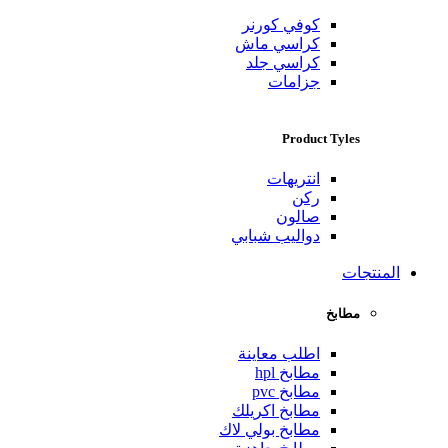
كوفي كورنر
كراسي ماش
كراسي جلد
جزامات
Product Tyles
انتريهات
ركن
صالون
دواليب شبابي
المنتجات
مطابخ
اطلب معاينة
مطابخ hpl
مطابخ pvc
مطابخ اكريلك
مطابخ بولي لاك