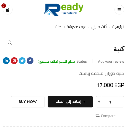
0
الرئيسية
›
أثاث منزلي
›
غرف معيشة
›
كنبة
كنبة
Add your review
Status:
متاح للحجز (طلب مسبق)
كنبة دوران ملحقة ببانكت
17.000
EGP
إضافة إلى السلة
BUY NOW
Compare