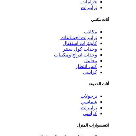
جزامات
ترابيزات
أثاث مكتبي
مكاتب
ترابيزات اجتماعات
كاونترات استقبال
وحدات كول سنتر
وحدات ادراج ومكتبات
معامل
كنب انتظار
كراسي
أثاث الحديقة
برجولات
شماسي
ترابيزات
كراسي
اكسسوارات المنزل