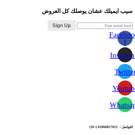
سيب ايميلك عشان يوصلك كل العروض
Sign Up
Faceboo
f
Instagr
Twitte
Youtub
Whatsa
للتواصل : 01060027021
(+20)