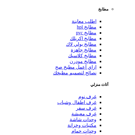
مطابخ
اطلب معاينة
مطابخ hpl
مطابخ pvc
مطابخ اكريلك
مطابخ بولي لاك
مطابخ جاهزة
مطابخ كلاسيك
مطابخ مودرن
ازاي اعمل مطبخ صح
نصائح لتصميم مطبخك
أثاث منزلي
غرف نوم
غرف اطفال وشباب
غرف سفر
غرف معيشة
وحدات شاشة
مكتبات وخزانة
وحدات حمام