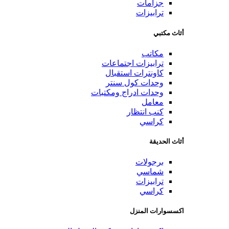
جزامات
ترابيزات
أثاث مكتبي
مكاتب
ترابيزات اجتماعات
كاونترات استقبال
وحدات كول سنتر
وحدات ادراج ومكتبات
معامل
كنب انتظار
كراسي
أثاث الحديقة
برجولات
شماسي
ترابيزات
كراسي
اكسسوارات المنزل