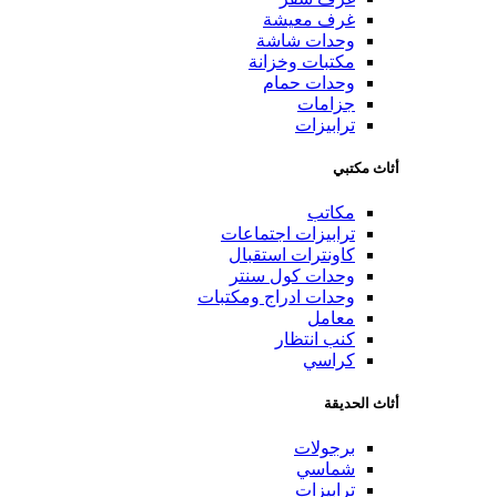
غرف معيشة
وحدات شاشة
مكتبات وخزانة
وحدات حمام
جزامات
ترابيزات
أثاث مكتبي
مكاتب
ترابيزات اجتماعات
كاونترات استقبال
وحدات كول سنتر
وحدات ادراج ومكتبات
معامل
كنب انتظار
كراسي
أثاث الحديقة
برجولات
شماسي
ترابيزات