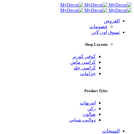
العروض
خصومات
تسوق اون لاين
Shop Layouts
كوفي كورنر
كراسي ماش
كراسي جلد
جزامات
Product Tyles
انتريهات
ركن
صالون
دواليب شبابي
المنتجات