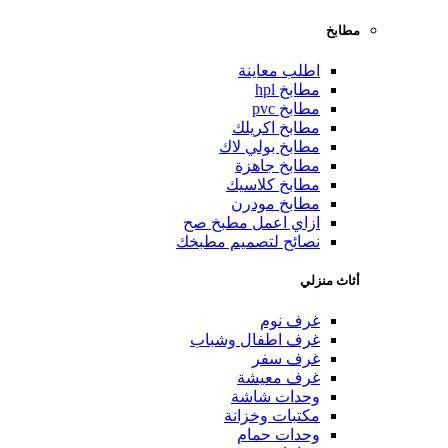
مطابخ
اطلب معاينة
مطابخ hpl
مطابخ pvc
مطابخ اكريلك
مطابخ بولي لاك
مطابخ جاهزة
مطابخ كلاسيك
مطابخ مودرن
ازاي اعمل مطبخ صح
نصائح لتصميم مطبخك
أثاث منزلي
غرف نوم
غرف اطفال وشباب
غرف سفر
غرف معيشة
وحدات شاشة
مكتبات وخزانة
وحدات حمام