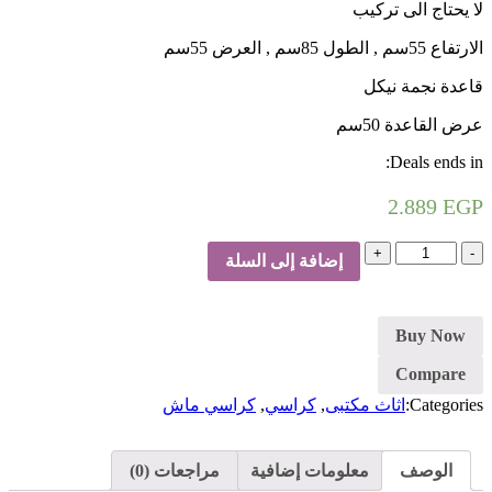
لا يحتاج الى تركيب
الارتفاع 55سم , الطول 85سم , العرض 55سم
قاعدة نجمة نيكل
عرض القاعدة 50سم
Deals ends in:
2.889
EGP
كمية
إضافة إلى السلة
كرسي
مدير
Buy Now
Compare
Categories:
اثاث مكتبى
,
كراسي
,
كراسي ماش
الوصف
معلومات إضافية
مراجعات (0)