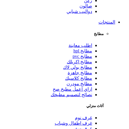
ركن
صالون
دواليب شبابي
المنتجات
مطابخ
اطلب معاينة
مطابخ hpl
مطابخ pvc
مطابخ اكريلك
مطابخ بولي لاك
مطابخ جاهزة
مطابخ كلاسيك
مطابخ مودرن
ازاي اعمل مطبخ صح
نصائح لتصميم مطبخك
أثاث منزلي
غرف نوم
غرف اطفال وشباب
غرف سفر