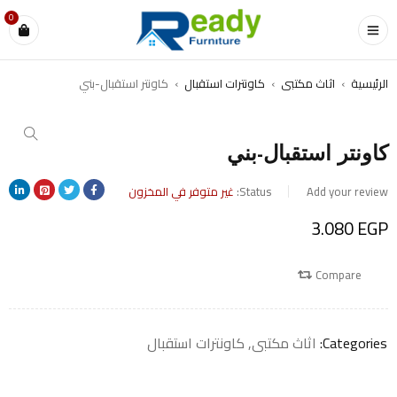
0
الرئيسية
›
اثاث مكتبى
›
كاونترات استقبال
›
كاونتر استقبال-بني
SOLD OUT
كاونتر استقبال-بني
Add your review
Status:
غير متوفر في المخزون
3.080
EGP
Compare
Categories:
اثاث مكتبى
,
كاونترات استقبال