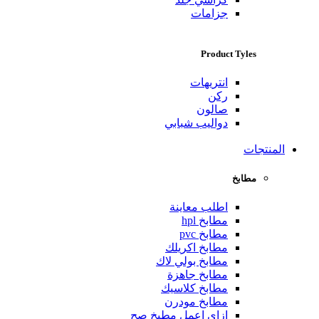
جزامات
Product Tyles
انتريهات
ركن
صالون
دواليب شبابي
المنتجات
مطابخ
اطلب معاينة
مطابخ hpl
مطابخ pvc
مطابخ اكريلك
مطابخ بولي لاك
مطابخ جاهزة
مطابخ كلاسيك
مطابخ مودرن
ازاي اعمل مطبخ صح