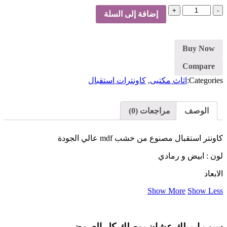
كمية
إضافة إلى السلة
كاونتر
استقبال-
ابيض
Buy Now
Compare
Categories:
اثاث مكتبى
,
كاونترات استقبال
الوصف
مراجعات (0)
كاونتر استقبال مصنوع من خشب mdf عالي الجودة
لون : ابيض و رمادي
الابعاد
Show More
Show Less
سيب ايميلك عشان يوصلك كل العروض