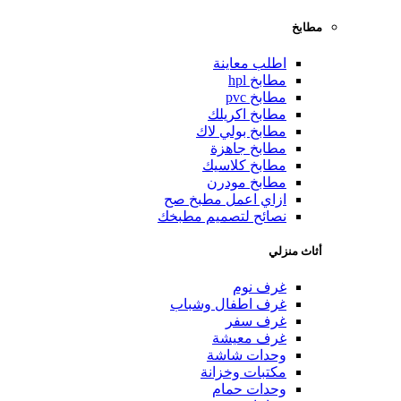
مطابخ
اطلب معاينة
مطابخ hpl
مطابخ pvc
مطابخ اكريلك
مطابخ بولي لاك
مطابخ جاهزة
مطابخ كلاسيك
مطابخ مودرن
ازاي اعمل مطبخ صح
نصائح لتصميم مطبخك
أثاث منزلي
غرف نوم
غرف اطفال وشباب
غرف سفر
غرف معيشة
وحدات شاشة
مكتبات وخزانة
وحدات حمام