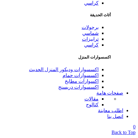
كراسي
أثاث الحديقة
برجولات
شماسي
ترابيزات
كراسي
اكسسوارات المنزل
اكسسوارات وديكور المنزل الحديث
اكسسوارات حمام
اكسوارات مطابخ
اكسسوارات دريسنج
صفحات هامة
مقالات
كتالوج
اطلب معاينة
اتصل بنا
0
Back to Top