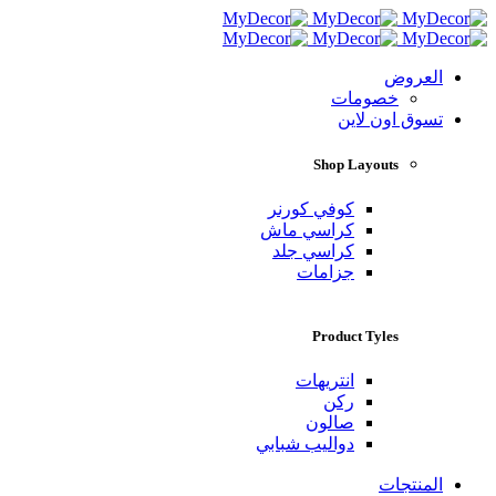
العروض
خصومات
تسوق اون لاين
Shop Layouts
كوفي كورنر
كراسي ماش
كراسي جلد
جزامات
Product Tyles
انتريهات
ركن
صالون
دواليب شبابي
المنتجات