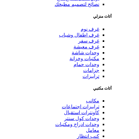
نصائح لتصميم مطبخك
أثاث منزلي
غرف نوم
غرف اطفال وشباب
غرف سفر
غرف معيشة
وحدات شاشة
مكتبات وخزانة
وحدات حمام
جزامات
ترابيزات
أثاث مكتبي
مكاتب
ترابيزات اجتماعات
كاونترات استقبال
وحدات كول سنتر
وحدات ادراج ومكتبات
معامل
كنب انتظار