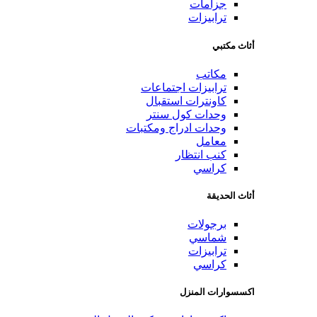
جزامات
ترابيزات
أثاث مكتبي
مكاتب
ترابيزات اجتماعات
كاونترات استقبال
وحدات كول سنتر
وحدات ادراج ومكتبات
معامل
كنب انتظار
كراسي
أثاث الحديقة
برجولات
شماسي
ترابيزات
كراسي
اكسسوارات المنزل