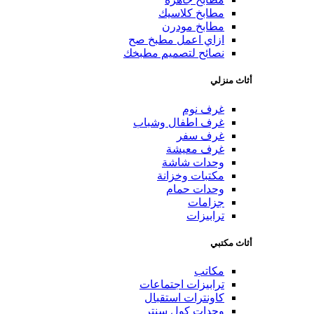
مطابخ كلاسيك
مطابخ مودرن
ازاي اعمل مطبخ صح
نصائح لتصميم مطبخك
أثاث منزلي
غرف نوم
غرف اطفال وشباب
غرف سفر
غرف معيشة
وحدات شاشة
مكتبات وخزانة
وحدات حمام
جزامات
ترابيزات
أثاث مكتبي
مكاتب
ترابيزات اجتماعات
كاونترات استقبال
وحدات كول سنتر