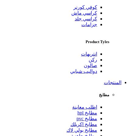
كوفي كورنر
كراسي ماش
كراسي جلد
جزامات
Product Tyles
انتريهات
ركن
صالون
دواليب شبابي
المنتجات
مطابخ
اطلب معاينة
مطابخ hpl
مطابخ pvc
مطابخ اكريلك
مطابخ بولي لاك
مطابخ جاهزة