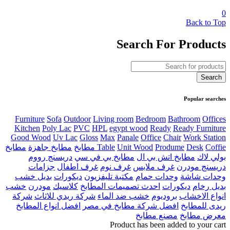
0
Back to Top
Search For Products
Popular searches
Furniture
Sofa
Outdoor
Living room
Bedroom
Bathroom
Offices
Kitchen
Poly Lac
PVC
HPL
egypt wood
Ready
Ready Furniture
Good Wood
Uv Lac
Gloss
Max
Panale
Office
Chair
Work Station
Coffie مطابخ
Desk
Produme
Unit Wood
Table
مطابخ جاهزة
مطابخ
بولي لاك
مطابخ اتش بي ال
مطابخ بي في سي
دريسنج رووم
دريسنج مودرن
غرف ملابس
غرف نوم
غرف اطفال
جزامات
وحدات شاشة
وحدات حمام
مكتبة تليفزيون
ديكورات
بديل خشب
بديل رخام
ديكورات
احدث تصميمات المطابخ
كلاسيك
مودرن
خشب
انواع الاخشاب
بروديوم
خشب ضد الماء
شركة ريدي للاثاث
شركة
ريدى للمطابخ
افضل شركة مطابخ في مصر
افضل انواع المطابخ
معرض مطابخ
مصنع مطابخ
Product has been added to your cart