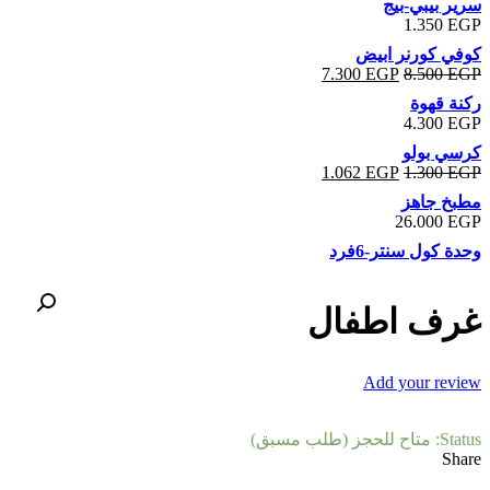
سرير بيبي-بيج
1.350
EGP
كوفي كورنر ابيض
7.300
EGP
8.500
EGP
ركنة قهوة
4.300
EGP
كرسي بولو
1.062
EGP
1.300
EGP
مطبخ جاهز
26.000
EGP
وحدة كول سنتر-6فرد
غرف اطفال
Add your review
Status:
متاح للحجز (طلب مسبق)
Share