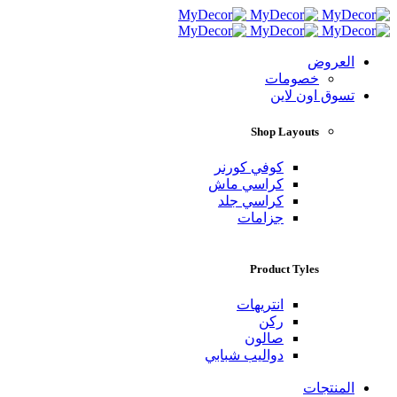
العروض
خصومات
تسوق اون لاين
Shop Layouts
كوفي كورنر
كراسي ماش
كراسي جلد
جزامات
Product Tyles
انتريهات
ركن
صالون
دواليب شبابي
المنتجات