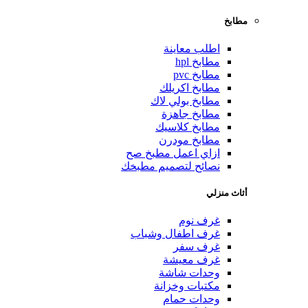
مطابخ
اطلب معاينة
مطابخ hpl
مطابخ pvc
مطابخ اكريلك
مطابخ بولي لاك
مطابخ جاهزة
مطابخ كلاسيك
مطابخ مودرن
ازاي اعمل مطبخ صح
نصائح لتصميم مطبخك
أثاث منزلي
غرف نوم
غرف اطفال وشباب
غرف سفر
غرف معيشة
وحدات شاشة
مكتبات وخزانة
وحدات حمام