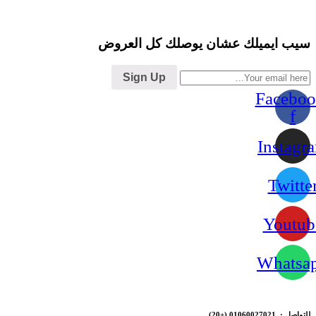
سيب ايميلك عشان يوصلك كل العروض
Sign Up
Faceboo
f
Instagr
Twitte
Youtub
Whatsa
للتواصل : 01060027021
(+20)