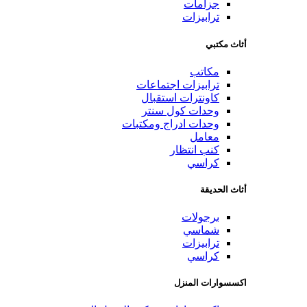
جزامات
ترابيزات
أثاث مكتبي
مكاتب
ترابيزات اجتماعات
كاونترات استقبال
وحدات كول سنتر
وحدات ادراج ومكتبات
معامل
كنب انتظار
كراسي
أثاث الحديقة
برجولات
شماسي
ترابيزات
كراسي
اكسسوارات المنزل