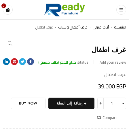
0
الرئيسية
›
أثاث منزلي
›
غرف أطفال وشباب
›
غرف اطفال
غرف اطفال
Add your review
Status:
متاح للحجز (طلب مسبق)
غرف اطفال
39.000
EGP
إضافة إلى السلة
BUY NOW
Compare