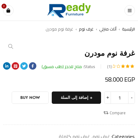
0
الرئيسية
›
أثاث منزلي
›
غرف نوم
›
غرفة نوم مودرن
غرفة نوم مودرن
(1)
Status:
متاح للحجز (طلب مسبق)
تم
EGP
58.000
التقييم
بـ
إضافة إلى السلة
BUY NOW
3.00
من 5
Compare
بناءً
على
Categories:
غرف نوم
,
غرف نوم كاملة
تقييم