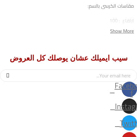
مقاسات الكرسى بالسم:
ارتفاع : 100
Show More
عرض : 45
طول : 50
سيب ايميلك عشان يوصلك كل العروض
Faceb
f
Insta
Twitt