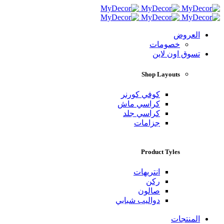
العروض
خصومات
تسوق اون لاين
Shop Layouts
كوفي كورنر
كراسي ماش
كراسي جلد
جزامات
Product Tyles
انتريهات
ركن
صالون
دواليب شبابي
المنتجات