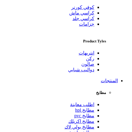
كوفي كورنر
كراسي ماش
كراسي جلد
جزامات
Product Tyles
انتريهات
ركن
صالون
دواليب شبابي
المنتجات
مطابخ
اطلب معاينة
مطابخ hpl
مطابخ pvc
مطابخ اكريلك
مطابخ بولي لاك