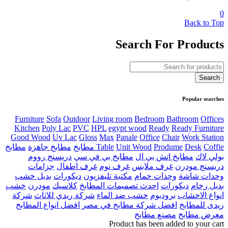
0
Back to Top
Search For Products
Popular searches
Furniture
Sofa
Outdoor
Living room
Bedroom
Bathroom
Offices
Kitchen
Poly Lac
PVC
HPL
egypt wood
Ready
Ready Furniture
Good Wood
Uv Lac
Gloss
Max
Panale
Office
Chair
Work Station
Coffie مطابخ
Desk
Produme
Unit Wood
Table
مطابخ جاهزة
مطابخ
بولي لاك
مطابخ اتش بي ال
مطابخ بي في سي
دريسنج رووم
دريسنج مودرن
غرف ملابس
غرف نوم
غرف اطفال
جزامات
وحدات شاشة
وحدات حمام
مكتبة تليفزيون
ديكورات
بديل خشب
بديل رخام
ديكورات
احدث تصميمات المطابخ
كلاسيك
مودرن
خشب
انواع الاخشاب
بروديوم
خشب ضد الماء
شركة ريدي للاثاث
شركة
ريدى للمطابخ
افضل شركة مطابخ في مصر
افضل انواع المطابخ
معرض مطابخ
مصنع مطابخ
Product has been added to your cart