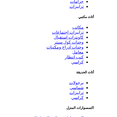
جزامات
ترابيزات
أثاث مكتبي
مكاتب
ترابيزات اجتماعات
كاونترات استقبال
وحدات كول سنتر
وحدات ادراج ومكتبات
معامل
كنب انتظار
كراسي
أثاث الحديقة
برجولات
شماسي
ترابيزات
كراسي
اكسسوارات المنزل