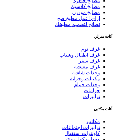
مطابخ جاهزة
مطابخ كلاسيك
مطابخ مودرن
ازاي اعمل مطبخ صح
نصائح لتصميم مطبخك
أثاث منزلي
غرف نوم
غرف اطفال وشباب
غرف سفر
غرف معيشة
وحدات شاشة
مكتبات وخزانة
وحدات حمام
جزامات
ترابيزات
أثاث مكتبي
مكاتب
ترابيزات اجتماعات
كاونترات استقبال
وحدات كول سنتر