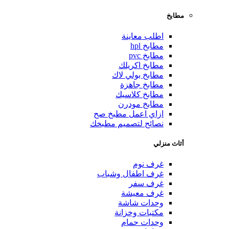
مطابخ
اطلب معاينة
مطابخ hpl
مطابخ pvc
مطابخ اكريلك
مطابخ بولي لاك
مطابخ جاهزة
مطابخ كلاسيك
مطابخ مودرن
ازاي اعمل مطبخ صح
نصائح لتصميم مطبخك
أثاث منزلي
غرف نوم
غرف اطفال وشباب
غرف سفر
غرف معيشة
وحدات شاشة
مكتبات وخزانة
وحدات حمام