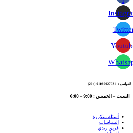
f
Instagr
Twitte
Youtub
Whatsa
للتواصل : 01060027021
(+20)
السبت – الخميس : 9:00 – 6:00
أسئلة متكررة
السياسات
فريق ريدي