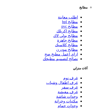
مطابخ
اطلب معاينة
مطابخ hpl
مطابخ pvc
مطابخ اكريلك
مطابخ بولي لاك
مطابخ جاهزة
مطابخ كلاسيك
مطابخ مودرن
ازاي اعمل مطبخ صح
نصائح لتصميم مطبخك
أثاث منزلي
غرف نوم
غرف اطفال وشباب
غرف سفر
غرف معيشة
وحدات شاشة
مكتبات وخزانة
وحدات حمام