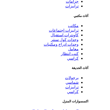
جزامات
ترابيزات
أثاث مكتبي
مكاتب
ترابيزات اجتماعات
كاونترات استقبال
وحدات كول سنتر
وحدات ادراج ومكتبات
معامل
كنب انتظار
كراسي
أثاث الحديقة
برجولات
شماسي
ترابيزات
كراسي
اكسسوارات المنزل