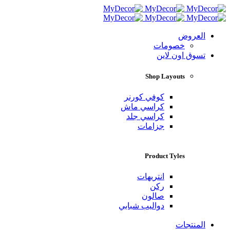
العروض
خصومات
تسوق اون لاين
Shop Layouts
كوفي كورنر
كراسي ماش
كراسي جلد
جزامات
Product Tyles
انتريهات
ركن
صالون
دواليب شبابي
المنتجات