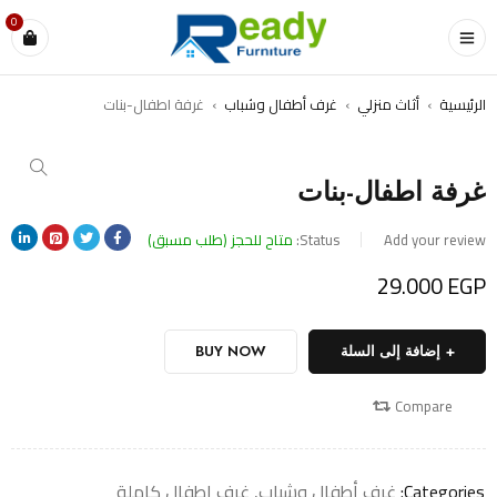
0
الرئيسية
›
أثاث منزلي
›
غرف أطفال وشباب
›
غرفة اطفال-بنات
غرفة اطفال-بنات
Add your review
Status:
متاح للحجز (طلب مسبق)
29.000
EGP
إضافة إلى السلة
BUY NOW
Compare
Categories:
غرف أطفال وشباب
,
غرف اطفال كاملة