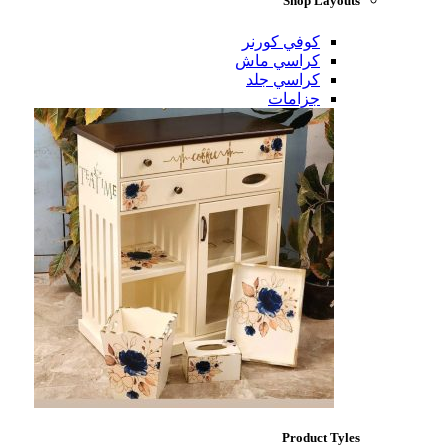
Shop Layouts
كوفي كورنر
كراسي ماش
كراسي جلد
جزامات
Product Tyles