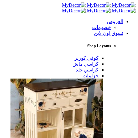
العروض
خصومات
تسوق اون لاين
Shop Layouts
كوفي كورنر
كراسي ماش
كراسي جلد
جزامات