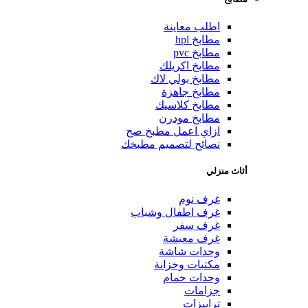
اطلب معاينة
مطابخ hpl
مطابخ pvc
مطابخ اكريلك
مطابخ بولي لاك
مطابخ جاهزة
مطابخ كلاسيك
مطابخ مودرن
ازاي اعمل مطبخ صح
نصائح لتصميم مطبخك
أثاث منزلي
غرف نوم
غرف اطفال وشباب
غرف سفر
غرف معيشة
وحدات شاشة
مكتبات وخزانة
وحدات حمام
جزامات
ترابيزات