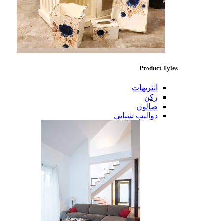
Product Tyles
انتريهات
ركن
صالون
دواليب شبابي