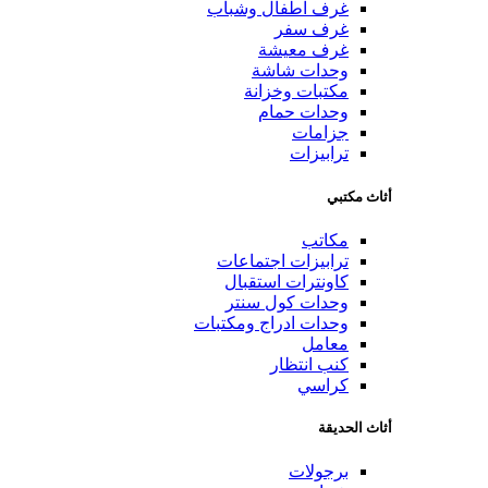
غرف اطفال وشباب
غرف سفر
غرف معيشة
وحدات شاشة
مكتبات وخزانة
وحدات حمام
جزامات
ترابيزات
أثاث مكتبي
مكاتب
ترابيزات اجتماعات
كاونترات استقبال
وحدات كول سنتر
وحدات ادراج ومكتبات
معامل
كنب انتظار
كراسي
أثاث الحديقة
برجولات