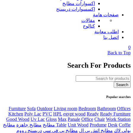
اكسوارات مطابخ
اكسسوارات دريسنج
صفحات هامة
مقالات
كتالوج
اطلب معاينة
اتصل بنا
0
Back to Top
Search For Products
Popular searches
Furniture
Sofa
Outdoor
Living room
Bedroom
Bathroom
Offices
Kitchen
Poly Lac
PVC
HPL
egypt wood
Ready
Ready Furniture
Good Wood
Uv Lac
Gloss
Max
Panale
Office
Chair
Work Station
Coffie مطابخ
Desk
Produme
Unit Wood
Table
مطابخ جاهزة
مطابخ
بولي لاك
مطابخ اتش بي ال
مطابخ بي في سي
دريسنج رووم