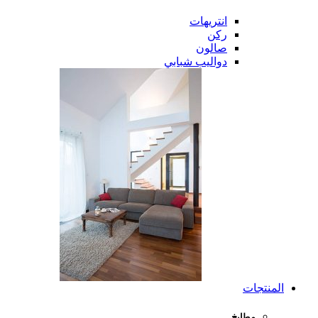
انتريهات
ركن
صالون
دواليب شبابي
المنتجات
مطابخ