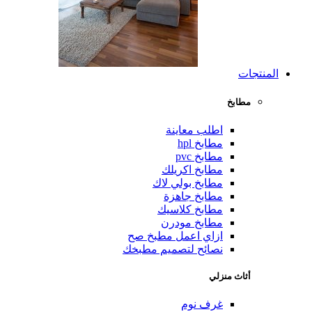
المنتجات
مطابخ
اطلب معاينة
مطابخ hpl
مطابخ pvc
مطابخ اكريلك
مطابخ بولي لاك
مطابخ جاهزة
مطابخ كلاسيك
مطابخ مودرن
ازاي اعمل مطبخ صح
نصائح لتصميم مطبخك
أثاث منزلي
غرف نوم