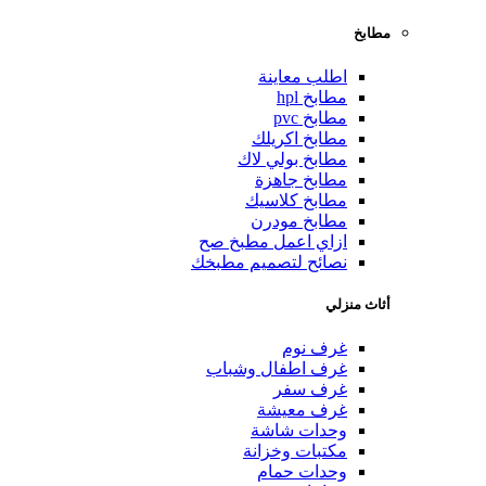
مطابخ
اطلب معاينة
مطابخ hpl
مطابخ pvc
مطابخ اكريلك
مطابخ بولي لاك
مطابخ جاهزة
مطابخ كلاسيك
مطابخ مودرن
ازاي اعمل مطبخ صح
نصائح لتصميم مطبخك
أثاث منزلي
غرف نوم
غرف اطفال وشباب
غرف سفر
غرف معيشة
وحدات شاشة
مكتبات وخزانة
وحدات حمام