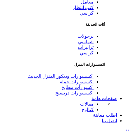
معامل
كنب انتظار
كراسي
أثاث الحديقة
برجولات
شماسي
ترابيزات
كراسي
اكسسوارات المنزل
اكسسوارات وديكور المنزل الحديث
اكسسوارات حمام
اكسوارات مطابخ
اكسسوارات دريسنج
صفحات هامة
مقالات
كتالوج
اطلب معاينة
اتصل بنا
0