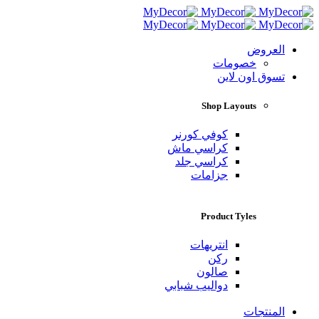
العروض
خصومات
تسوق اون لاين
Shop Layouts
كوفي كورنر
كراسي ماش
كراسي جلد
جزامات
Product Tyles
انتريهات
ركن
صالون
دواليب شبابي
المنتجات