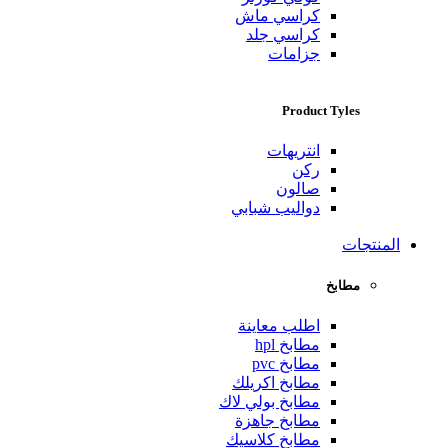
كراسي ماش
كراسي جلد
جزامات
Product Tyles
انتريهات
ركن
صالون
دواليب شبابي
المنتجات
مطابخ
اطلب معاينة
مطابخ hpl
مطابخ pvc
مطابخ اكريلك
مطابخ بولي لاك
مطابخ جاهزة
مطابخ كلاسيك