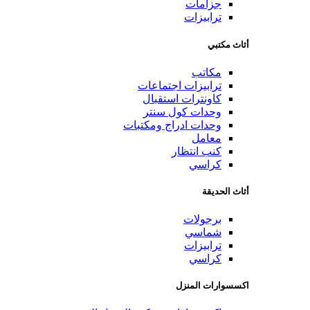
جزامات
ترابيزات
أثاث مكتبي
مكاتب
ترابيزات اجتماعات
كاونترات استقبال
وحدات كول سنتر
وحدات ادراج ومكتبات
معامل
كنب انتظار
كراسي
أثاث الحديقة
برجولات
شماسي
ترابيزات
كراسي
اكسسوارات المنزل