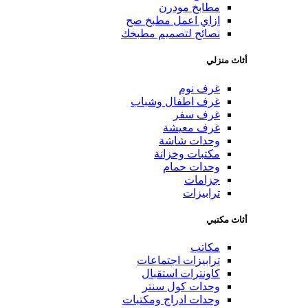
مطابخ مودرن
ازاي اعمل مطبخ صح
نصائح لتصميم مطبخك
أثاث منزلي
غرف نوم
غرف اطفال وشباب
غرف سفر
غرف معيشة
وحدات شاشة
مكتبات وخزانة
وحدات حمام
جزامات
ترابيزات
أثاث مكتبي
مكاتب
ترابيزات اجتماعات
كاونترات استقبال
وحدات كول سنتر
وحدات ادراج ومكتبات