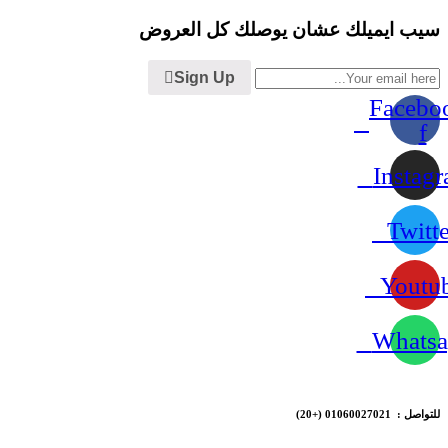
سيب ايميلك عشان يوصلك كل العروض
Sign Up
Facebo
f
Instag
Twitte
Youtu
Whatsa
للتواصل : 01060027021
(+20)