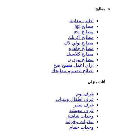
مطابخ
اطلب معاينة
مطابخ hpl
مطابخ pvc
مطابخ اكريلك
مطابخ بولي لاك
مطابخ جاهزة
مطابخ كلاسيك
مطابخ مودرن
ازاي اعمل مطبخ صح
نصائح لتصميم مطبخك
أثاث منزلي
غرف نوم
غرف اطفال وشباب
غرف سفر
غرف معيشة
وحدات شاشة
مكتبات وخزانة
وحدات حمام