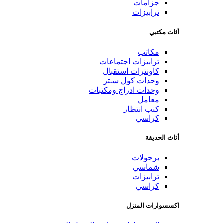
جزامات
ترابيزات
أثاث مكتبي
مكاتب
ترابيزات اجتماعات
كاونترات استقبال
وحدات كول سنتر
وحدات ادراج ومكتبات
معامل
كنب انتظار
كراسي
أثاث الحديقة
برجولات
شماسي
ترابيزات
كراسي
اكسسوارات المنزل