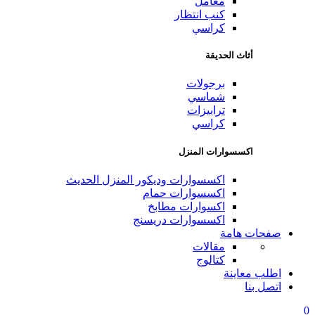
معامل
كنب انتظار
كراسي
أثاث الحديقة
برجولات
شماسي
ترابيزات
كراسي
اكسسوارات المنزل
اكسسوارات وديكور المنزل الحديث
اكسسوارات حمام
اكسوارات مطابخ
اكسسوارات دريسنج
صفحات هامة
مقالات
كتالوج
اطلب معاينة
اتصل بنا
0