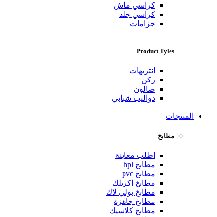
كراسي ماش
كراسي جلد
جزامات
Product Tyles
انتريهات
ركن
صالون
دواليب شبابي
المنتجات
مطابخ
اطلب معاينة
مطابخ hpl
مطابخ pvc
مطابخ اكريلك
مطابخ بولي لاك
مطابخ جاهزة
مطابخ كلاسيك