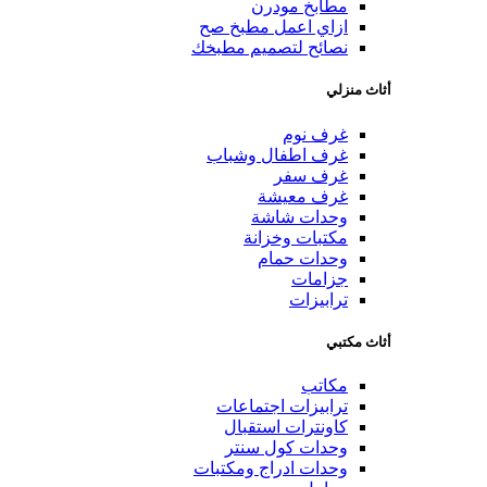
مطابخ مودرن
ازاي اعمل مطبخ صح
نصائح لتصميم مطبخك
أثاث منزلي
غرف نوم
غرف اطفال وشباب
غرف سفر
غرف معيشة
وحدات شاشة
مكتبات وخزانة
وحدات حمام
جزامات
ترابيزات
أثاث مكتبي
مكاتب
ترابيزات اجتماعات
كاونترات استقبال
وحدات كول سنتر
وحدات ادراج ومكتبات