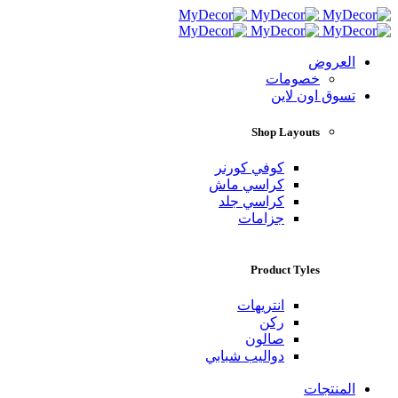
العروض
خصومات
تسوق اون لاين
Shop Layouts
كوفي كورنر
كراسي ماش
كراسي جلد
جزامات
Product Tyles
انتريهات
ركن
صالون
دواليب شبابي
المنتجات