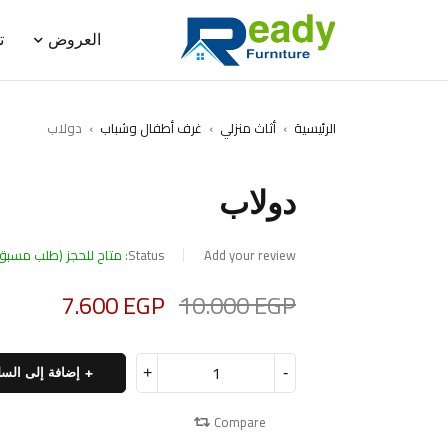
العروض
ت
الرئيسية
›
أثاث منزلي
›
غرف أطفال وشباب
›
دولاب
دولاب
SALE
Add your review
Status:
متاح للحجز (طلب مسبق
7.600
EGP
10.000
EGP
Deals ends in:
إضافة إلى السل
Compare