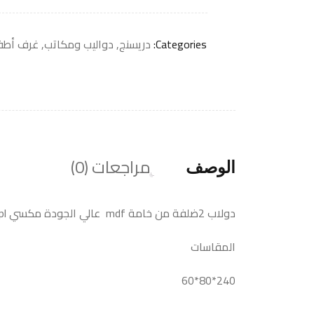
Categories:
دريسنج
,
دواليب ومكاتب
,
غرف أطف
مراجعات (0)
الوصف
دولاب 2ضلفة من خامة mdf عالي الجودة مكسي hpl مقاوم للرطوبة والحرارة وعازل تماما للماء
المقاسات
240*80*60