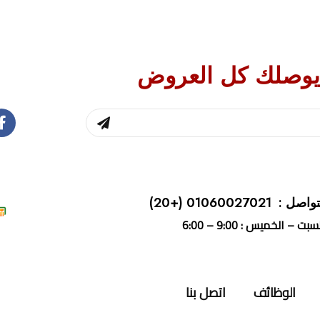
يوصلك كل العروض
واصل : 01060027021
(+20)
بت – الخميس : 9:00 – 6:00
الوظائف
اتصل بنا