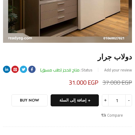
دولاب جرار
Add your review
Status:
متاح للحجز (طلب مسبق)
31.000
EGP
37.000
EGP
Deals ends in:
إضافة إلى السلة
BUY NOW
Compare