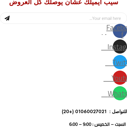
سيب ايميلك عشان يوصلك كل العروض
Faceb
f
Insta
Twit
Yout
Whats
للتواصل : 01060027021
(+20)
السبت – الخميس : 9:00 – 6:00