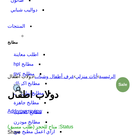
صالون
دواليب شبابي
المنتجات
مطابخ
اطلب معاينة
مطابخ hpl
مطابخ pvc
الرئيسية
›
أثاث منزلي
›
غرف أطفال وشباب
›
دولاب اطفال
مطابخ اكريلك
Sale
دولاب اطفال
مطابخ بولي لاك
مطابخ جاهزة
Add your review
مطابخ كلاسيك
مطابخ مودرن
Status:
متاح للحجز (طلب مسبق)
ازاي اعمل مطبخ صح
Share