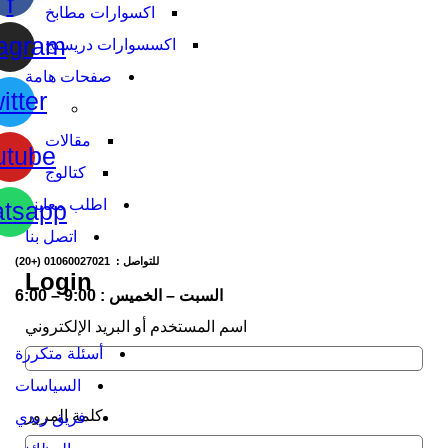
f
اكسوارات مطابخ
tagram
اكسسوارات دريسنج
صفحات هامة
itter
مقالات
utube
كتالوج
اطلب معاينة
tsapp
اتصل بنا
للتواصل : 01060027021
(+20)
Login
السبت – الخميس : 9:00 – 6:00
اسم المستخدم أو البريد الإلكتروني
أسئلة متكررة
السياسات
كلمة المرور
فريق ريدي