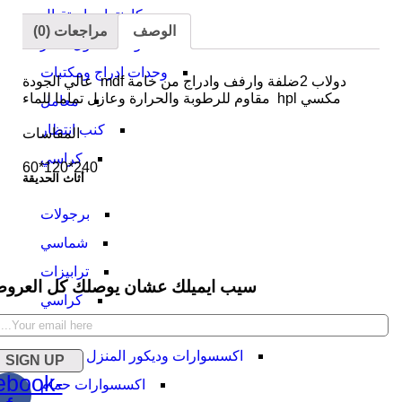
كاونترات استقبال
الوصف
مراجعات (0)
وحدات كول سنتر
وحدات ادراج ومكتبات
دولاب 2ضلفة وارفف وادراج من خامة mdf عالي الجودة
مكسي hpl مقاوم للرطوبة والحرارة وعازل تماما للماء
معامل
كنب انتظار
المقاسات
كراسي
240*120*60
أثاث الحديقة
برجولات
شماسي
ترابيزات
سيب ايميلك عشان يوصلك كل العرو
كراسي
اكسسوارات المنزل
اكسسوارات وديكور المنزل الحديث
SIGN UP
ebook-
اكسسوارات حمام