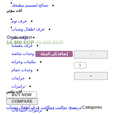
نصائح لتصميم مطبخك
أثاث منزلي
غرف نوم
غرف اطفال وشباب
Deals ends in:
غرف سفر
14.400
EGP
19.000
EGP
غرف معيشة
وحدات شاشة
إضافة إلى السلة
مكتبات وخزانة
وحدات حمام
جزامات
ترابيزات
أثاث مكتبي
BUY NOW
COMPARE
مكاتب
Categories:
دريسنج
,
دواليب ومكاتب
,
غرف أطفال وشباب
ترابيزات اجتماعات