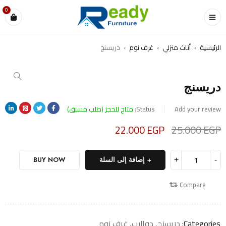
0
الرئيسية
›
أثاث منزلي
›
غرف نوم
›
دريسنج
SALE
دريسنج
Add your review
Status:
متاح للحجز (طلب مسبق)
22.000
EGP
25.000
EGP
Deals ends in:
إضافة إلى السلة
BUY NOW
Compare
Categories:
دريسنج
,
دواليب
,
غرف نوم