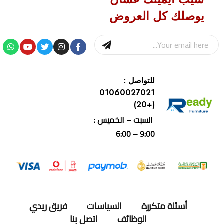
يوصلك كل العروض
للتواصل :
01060027021
(+20)
السبت – الخميس :
9:00 – 6:00
أسئلة متكررة
السياسات
فريق ريدي
الوظائف
اتصل بنا