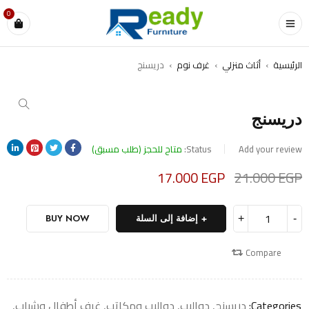
0
الرئيسية
›
أثاث منزلي
›
غرف نوم
›
دريسنج
SALE
دريسنج
Add your review
Status:
متاح للحجز (طلب مسبق)
17.000
EGP
21.000
EGP
Deals ends in:
إضافة إلى السلة
BUY NOW
Compare
Categories:
دريسنج
,
دواليب
,
دواليب ومكاتب
,
غرف أطفال وشباب
,