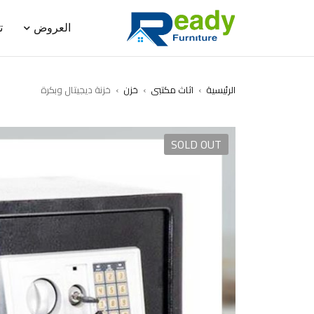
العروض
ت
الرئيسية
›
اثاث مكتبى
›
خزن
›
خزنة ديجيتال وبكرة
SOLD OUT