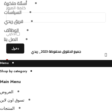
أسئلة متكررة
كلمة المرور
السياسات
فريق ريدي
الوظائف
تذكرني
اتصل بنا
جميع الحقوق محفوظة 2023_ ريدي
0
Menu
0
Shop by category
Cart (0)
Main Menu
Your cart is currently empty
العروض
CONTINUE SHOPPING
تسوق اون لاين
المنتجات