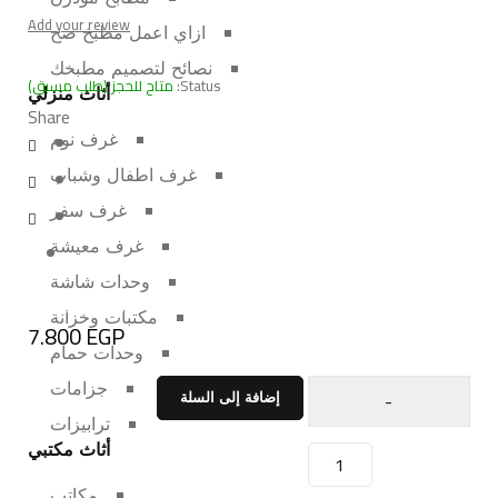
Add your review
ازاي اعمل مطبخ صح
نصائح لتصميم مطبخك
Status:
متاح للحجز (طلب مسبق)
أثاث منزلي
Share
غرف نوم
غرف اطفال وشباب
غرف سفر
غرف معيشة
وحدات شاشة
Deals ends in:
مكتبات وخزانة
7.800
EGP
وحدات حمام
جزامات
إضافة إلى السلة
ترابيزات
أثاث مكتبي
مكاتب