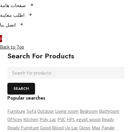
صفحات هامة
اطلب معاينة
اتصل بنا
0
Back to Top
Search For Products
Popular searches
Furniture
Sofa
Outdoor
Living room
Bedroom
Bathroom
Offices
Kitchen
Poly Lac
PVC
HPL
egypt wood
Ready
Ready Furniture
Good Wood
Uv Lac
Gloss
Max
Panale