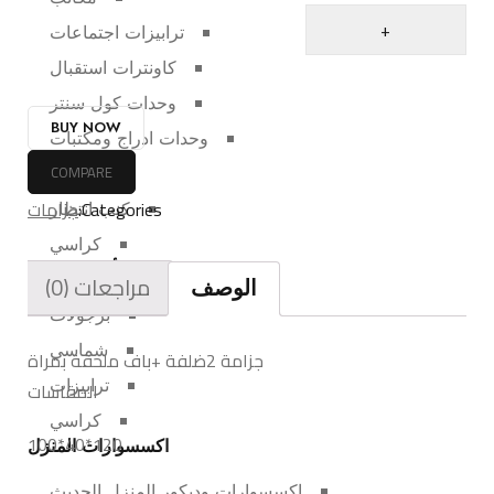
ترابيزات اجتماعات
كاونترات استقبال
وحدات كول سنتر
BUY NOW
وحدات ادراج ومكتبات
COMPARE
معامل
Categories:
جزامات
كنب انتظار
كراسي
أثاث الحديقة
مراجعات (0)
الوصف
برجولات
شماسي
جزامة 2ضلفة +باف ملحقة بمراة
ترابيزات
المقاسات
كراسي
120*40*100
اكسسوارات المنزل
اكسسوارات وديكور المنزل الحديث