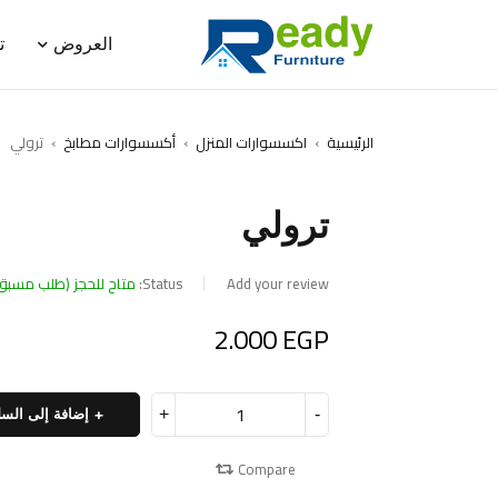
العروض
ت
الرئيسية
›
اكسسوارات المنزل
›
أكسسوارات مطابخ
›
ترولي
ترولي
Add your review
Status:
متاح للحجز (طلب مسبق
2.000
EGP
إضافة إلى السل
Compare